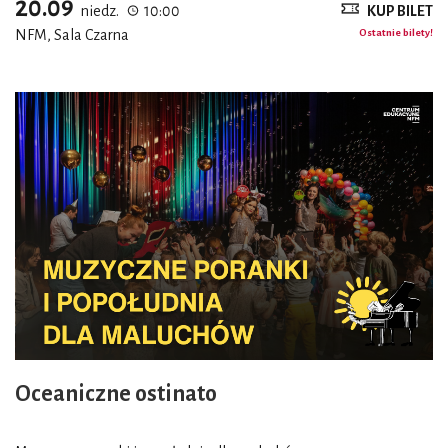
20.09
niedz.
10:00
KUP BILET
NFM, Sala Czarna
Ostatnie bilety!
Oceaniczne ostinato