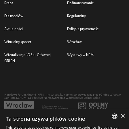
Praca
Dofinansowanie
Dla mediów
Regulaminy
Aktualności
Polityka prywatności
Wirtualny spacer
Wrocław
Wizualizacja 3D Sali Głównej
Wystawy w NFM
ORLEN
Narodowe Forum Muzyki (NFM) - instytucja kultury współprowadzona przez Gminę Wrocław,
Ministra Kultury i Dziedzictwa Narodowego oraz Województwo Dolnośląskie
×
Ta strona używa plików cookie
Rozwój działalności artystycznej i edukacyjnej NFM poprzez zakup sprzętu współfinansowany
przez:
This website uses cookies to improve user experience. By using our