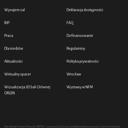
Wynajem sal
Deklaracja dostępności
BIP
FAQ
Praca
Dofinansowanie
Dla mediów
Regulaminy
Aktualności
Polityka prywatności
Wirtualny spacer
Wrocław
Wizualizacja 3D Sali Głównej
Wystawy w NFM
ORLEN
Narodowe Forum Muzyki (NFM) - instytucja kultury współprowadzona przez Gminę Wrocław,