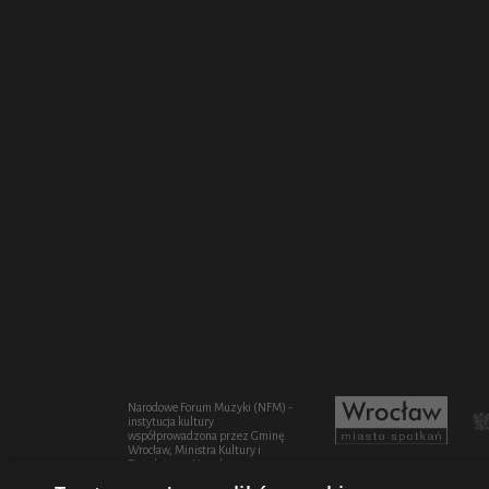
Narodowe Forum Muzyki (NFM) -
instytucja kultury
współprowadzona przez Gminę
Wrocław, Ministra Kultury i
Dziedzictwa Narodowego oraz
Województwo Dolnośląskie