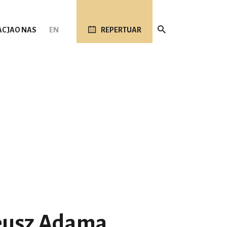
ACJA
O NAS
EN
REPERTUAR
eusz Adama