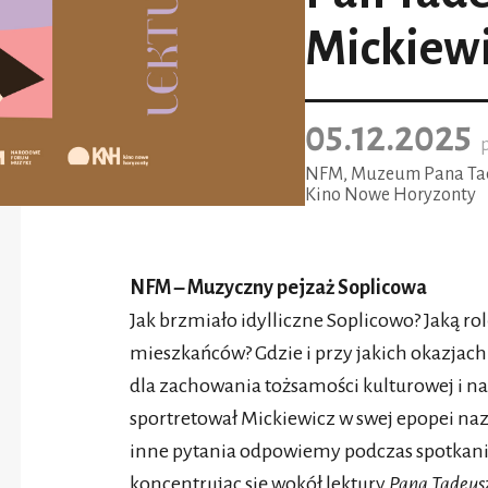
Mickiew
05.12.2025
p
NFM, Muzeum Pana Ta
Kino Nowe Horyzonty
NFM – Muzyczny pejzaż Soplicowa
Jak brzmiało idylliczne Soplicowo? Jaką r
mieszkańców? Gdzie i przy jakich okazjach
dla zachowania tożsamości kulturowej i 
sportretował Mickiewicz w swej epopei na
inne pytania odpowiemy podczas spotka
koncentrując się wokół lektury
Pana Tadeus