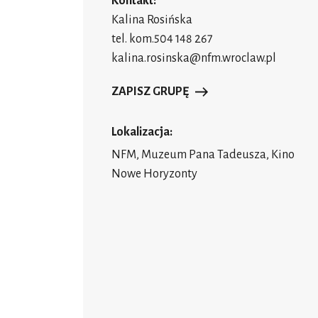
Kontakt:
Kalina Rosińska
tel. kom.504 148 267
kalina.rosinska@nfm.wroclaw.pl
ZAPISZ GRUPĘ
Lokalizacja:
NFM, Muzeum Pana Tadeusza, Kino
Nowe Horyzonty