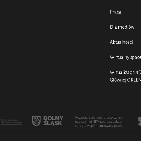
Praca
Dla mediów
Aktualności
Wirtualny spac
Wizualizacja 3D
Głównej ORLE
Rozwój działalności artystycznej i
edukacyjnej NFM poprzez zakup
sprzętu współfinansowany przez: