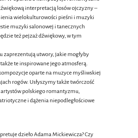
dźwiękową interpretacją losów ojczyzny –
enia wielokulturowości pieśni i muzyki
estie muzyki salonowej i tanecznych
dzie też pejzaż dźwiękowy, w tym
iu zaprezentują utwory, jakie mogłyby
 także te inspirowane jego atmosferą.
 kompozycje oparte na muzyce myśliwskiej
ajach rogów. Usłyszymy także twórczość
h artystów polskiego romantyzmu,
atriotyczne i dążenia niepodległościowe
terpretuje dzieło Adama Mickiewicza? Czy