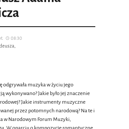
icza
t.
08:30
deusza,
olę odgrywała muzyka w życiu jego
 ją wykonywano? Jakie było jej znaczenie
narodowej? Jakie instrumenty muzyczne
zwanej przez potomnych narodową? Na te i
nia w Narodowym Forum Muzyki,
za
. W oparciu o kompozycje romantyczne