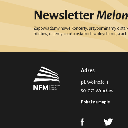
Newsletter
Melo
Zapowiadamy nowe koncerty, przypominamy o starc
biletów, dajemy znać o ostatnich wolnych miejscach
Adres
pl. Wolności 1
50-071 Wrocław
Pokaż na mapie