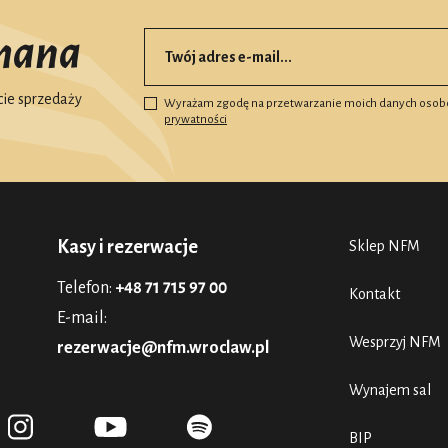
mana
ie sprzedaży
Wyrażam zgodę na przetwarzanie moich danych osob
prywatności
Kasy i rezerwacje
Sklep NFM
Telefon:
+48 71 715 97 00
Kontakt
E-mail:
Wesprzyj NFM
rezerwacje@nfm.wroclaw.pl
Wynajem sal
BIP