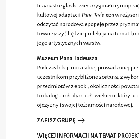
trzynastozgłoskowiec oryginału rymuje si
kultowej adaptacji
Pana Tadeusza
w reżyser
odczytać narodową epopeję przez pryzma
towarzyszyć będzie prelekcja na temat kont
jego artystycznych warstw.
Muzeum Pana Tadeusza
Podczas lekcji muzealnej prowadzonej pr
uczestnikom przybliżone zostaną, z wykor
przedmiotów z epoki, okoliczności powsta
to dialog z młodym człowiekiem, który po
ojczyzny i swojej tożsamości narodowej.
ZAPISZ GRUPĘ
WIĘCEJ INFORMACJI NA TEMAT PROJE