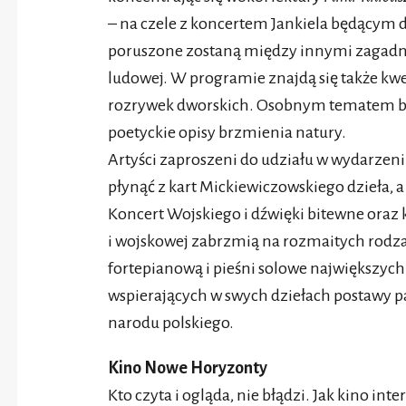
– na czele z koncertem Jankiela będącym 
poruszone zostaną między innymi zagadni
ludowej. W programie znajdą się także kw
rozrywek dworskich. Osobnym tematem bę
poetyckie opisy brzmienia natury.
Artyści zaproszeni do udziału w wydarzen
płynąć z kart Mickiewiczowskiego dzieła, a
Koncert Wojskiego i dźwięki bitewne oraz
i wojskowej zabrzmią na rozmaitych rodz
fortepianową i pieśni solowe największyc
wspierających w swych dziełach postawy p
narodu polskiego.
Kino Nowe Horyzonty
Kto czyta i ogląda, nie błądzi. Jak kino in