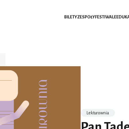
BILETY
ZESPOŁY
FESTIWALE
EDUK
Lekturownia
Pan Tad