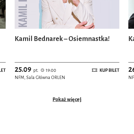
Kamil Bednarek – Osiemnastka!
K
25.09
2
LET
pt.
19:00
KUP BILET
NFM, Sala Główna ORLEN
NF
Pokaż więcej