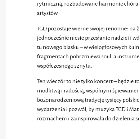
rytmiczną, rozbudowane harmonie chóru i
artystów.
TGD pozostaje wierne swojej renomie: na 
jednocześnie niesie przesłanie nadziei i 
tu nowego blasku – w wielogłosowych kulm
fragmentach pobrzmiewa soul, a instrume
współczesnego sznytu.
Ten wieczór to nie tylko koncert – będzie 
modlitwą i radością, wspólnym śpiewaniem 
bożonarodzeniową tradycję tysięcy polsk
wydarzenia i pozwól, by muzyka TGD i Mate
rozmachem i zainspirowała do dzielenia s