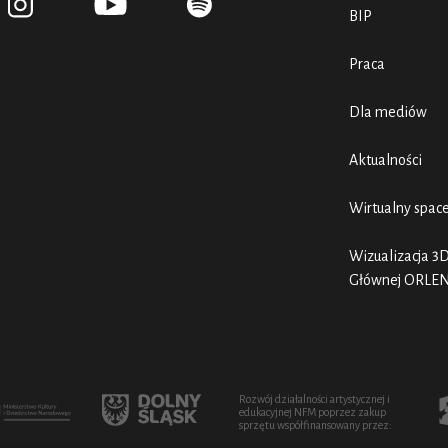
BIP
Praca
Dla mediów
Aktualności
Wirtualny spac
Wizualizacja 3D
Głównej ORLE
Rozwój działalności artystycznej i
edukacyjnej NFM poprzez zakup
sprzętu współfinansowany przez: