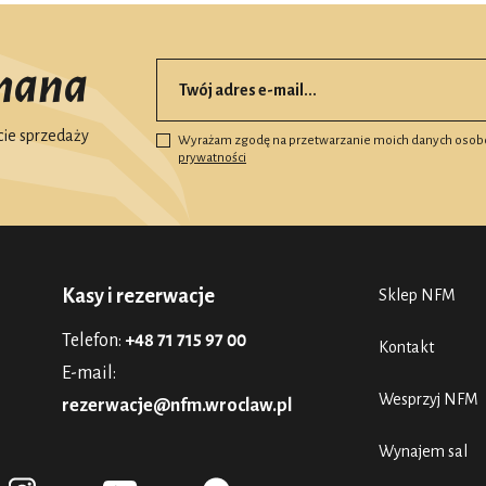
mana
ie sprzedaży
Wyrażam zgodę na przetwarzanie moich danych osob
prywatności
Kasy i rezerwacje
Sklep NFM
Telefon:
+48 71 715 97 00
Kontakt
E-mail:
Wesprzyj NFM
rezerwacje@nfm.wroclaw.pl
Wynajem sal