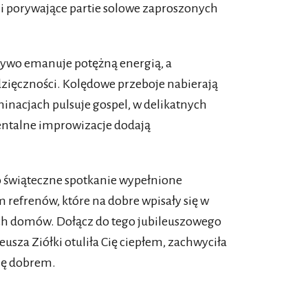
 porywające partie solowe zaproszonych
żywo emanuje potężną energią, a
wdzięczności. Kolędowe przeboje nabierają
inacjach pulsuje gospel, w delikatnych
ntalne improwizacje dodają
to świąteczne spotkanie wypełnione
refrenów, które na dobre wpisały się w
ich domów. Dołącz do tego jubileuszowego
usza Ziółki otuliła Cię ciepłem, zachwyciła
ię dobrem.