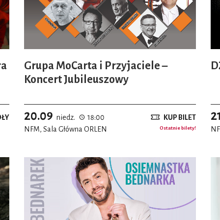
ra
Grupa MoCarta i Przyjaciele –
D
Koncert Jubileuszowy
20.09
2
ÓŁY
niedz.
18:00
KUP BILET
NFM, Sala Główna ORLEN
Ostatnie bilety!
NF