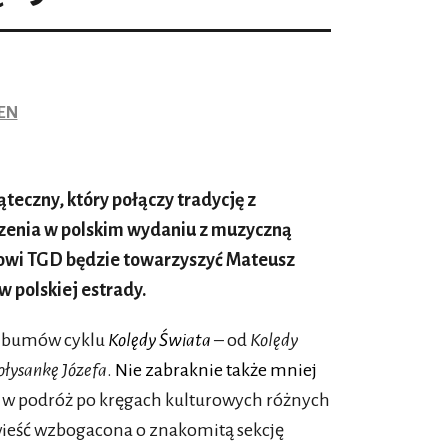
LEN
teczny, który połączy tradycję z
zenia w polskim wydaniu z muzyczną
łowi TGD będzie towarzyszyć Mateusz
w polskiej estrady.
albumów cyklu
Kolędy Świata
– od
Kolędy
ołysankę Józefa
.
Nie zabraknie także mniej
y w podróż po kręgach kulturowych różnych
owieść wzbogacona o znakomitą sekcję