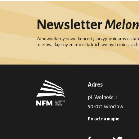
Newsletter
Melo
Zapowiadamy nowe koncerty, przypominamy o starc
biletów, dajemy znać o ostatnich wolnych miejscach
Adres
pl. Wolności 1
50-071 Wrocław
Pokaż na mapie