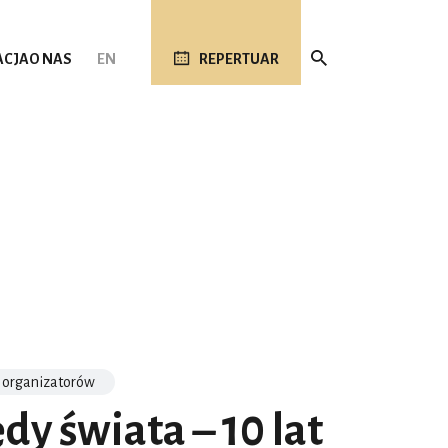
ACJA
O NAS
EN
REPERTUAR
 organizatorów
dy świata – 10 lat