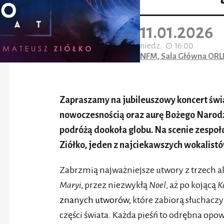
11.01.2026
niedz.
16:00
NFM, Sala Główna OR
Zapraszamy na jubileuszowy koncert świą
nowoczesnością oraz aurę Bożego Narod
podróżą dookoła globu. Na scenie zespo
Ziółko, jeden z najciekawszych wokalistó
Zabrzmią najważniejsze utwory z trzech 
Maryi
, przez niezwykłą
Noel
, aż po kojącą
K
znanych utworów,
które zabiorą słuchacz
części świata. Każda pieśń to odrębna op