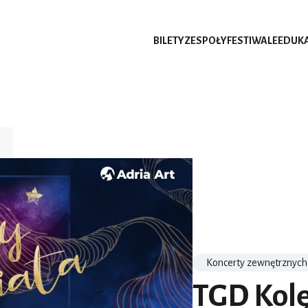
BILETY
ZESPOŁY
FESTIWALE
EDUK
Koncerty zewnętrznych
TGD Kolę