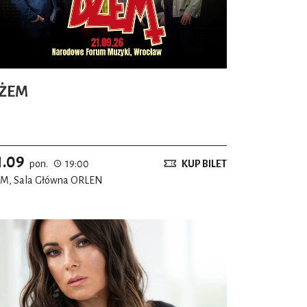
ŻEM
1.09
pon.
19:00
KUP BILET
M, Sala Główna ORLEN