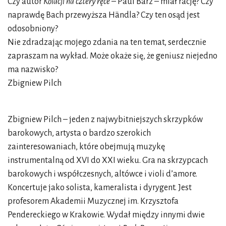
Czy autor
Kolacji na cztery ręce
– Paul Barz – miał rację? Czy
naprawdę Bach przewyższa Händla? Czy ten osąd jest
odosobniony?
Nie zdradzając mojego zdania na ten temat, serdecznie
zapraszam na wykład. Może okaże się, że geniusz niejedno
ma nazwisko?
Zbigniew Pilch
Zbigniew Pilch – jeden z najwybitniejszych skrzypków
barokowych, artysta o bardzo szerokich
zainteresowaniach, które obejmują muzykę
instrumentalną od XVI do XXI wieku. Gra na skrzypcach
barokowych i współczesnych, altówce i violi d’amore.
Koncertuje jako solista, kameralista i dyrygent. Jest
profesorem Akademii Muzycznej im. Krzysztofa
Pendereckiego w Krakowie. Wydał między innymi dwie