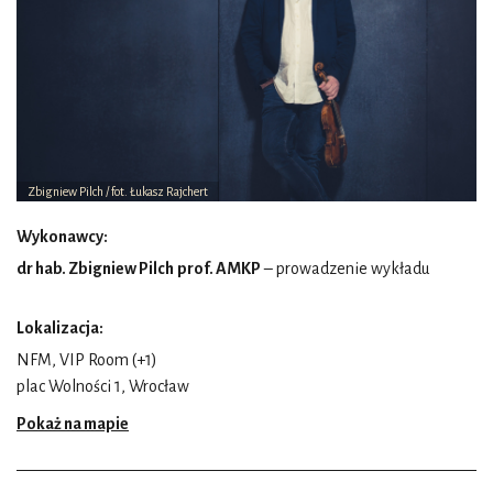
Zbigniew Pilch / fot. Łukasz Rajchert
Wykonawcy:
dr hab.
Zbigniew Pilch
prof. AMKP
– prowadzenie wykładu
Lokalizacja:
NFM, VIP Room (+1)
plac Wolności 1, Wrocław
Pokaż na mapie