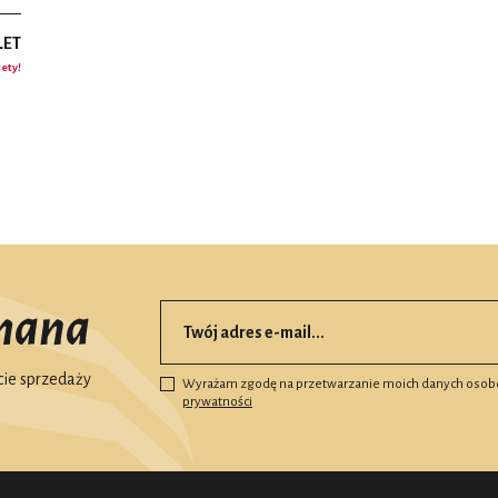
LET
lety!
mana
ie sprzedaży
Wyrażam zgodę na przetwarzanie moich danych osob
prywatności