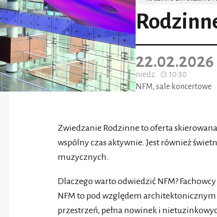
Rodzinn
22.02.2026
niedz.
10:30
NFM, sale koncertowe
Zwiedzanie Rodzinne to oferta skierowana 
wspólny czas aktywnie. Jest również świ
muzycznych.
Dlaczego warto odwiedzić NFM? Fachowcy z 
NFM to pod względem architektonicznym 
przestrzeń, pełna nowinek i nietuzinkowy