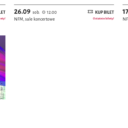
26.09
1
LET
sob.
12:00
KUP BILET
lety!
NFM, sale koncertowe
Ostatnie bilety!
NF