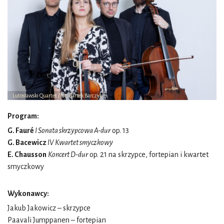
Lutosławski Quartet / fot. Bartek Barczyk
Program:
G. Fauré
I Sonata skrzypcowa A-dur
op. 13
G. Bacewicz
IV Kwartet smyczkowy
E. Chausson
Koncert D-dur
op. 21 na skrzypce, fortepian i kwartet
smyczkowy
Wykonawcy:
Jakub Jakowicz – skrzypce
Paavali Jumppanen – fortepian