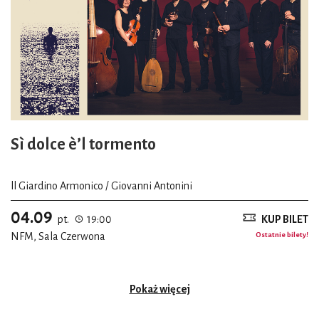
Sì dolce è’l tormento
ll Giardino Armonico / Giovanni Antonini
04.09
pt.
19:00
KUP BILET
NFM, Sala Czerwona
Ostatnie bilety!
Pokaż więcej