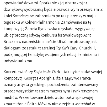
opowiadać słowami. Spotkanie z jej abstrakcyjną
dźwiękową wyobraźnią będzie prawdziwym przeżyciem. Z
kolei
Superheroines
zabrzmiało po raz pierwszy w maju
tego roku w Kölner Philharmonie. Zamówienie na tę
kompozycję Żaneta Rydzewska uzyskała, wygrywając
ubiegłoroczną edycję konkursu festiwalowego Acht
Brücken w nadreńskim mieście. Utwór inspirowany jest
dialogami ze sztuki teatralnej
Top Girls
Caryl Churchill,
podejmującej tematykę wzajemnych relacji feminizmu i
indywidualizmu.
Koncert zwieńczy
Selfie in the Dar
k – taki tytuł nadał swojej
kompozycji Georges Aperghis, działający we Francji
uznany artysta greckiego pochodzenia, zainteresowany
przede wszystkim teatrem muzycznym i synkretyzmem
mediów. Prezentowane dzieło autor poświęcił swojej
zmarłej żonie Édith. Mówi w nim o zejściu w otchłań w