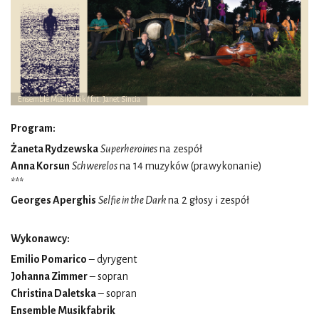
Ensemble Musikfabik / fot. Janet Sincia
Program:
Żaneta Rydzewska
Superheroines
na zespół
Anna Korsun
Schwerelos
na 14 muzyków (prawykonanie)
***
Georges Aperghis
Selfie in the Dark
na 2 głosy i zespół
Wykonawcy:
Emilio Pomarico
– dyrygent
Johanna Zimmer
– sopran
Christina Daletska
– sopran
Ensemble Musikfabrik