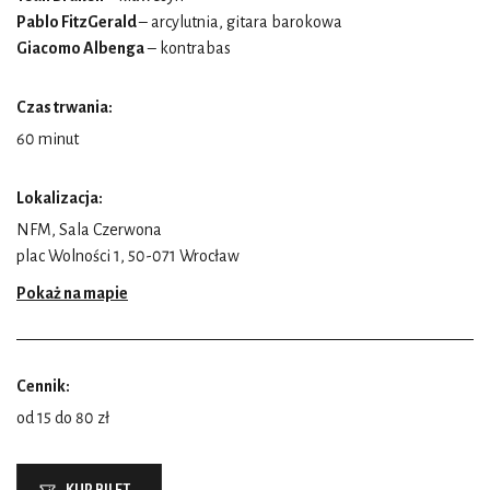
Pablo FitzGerald
– arcylutnia, gitara barokowa
Giacomo Albenga
– kontrabas
Czas trwania:
60 minut
Lokalizacja:
NFM, Sala Czerwona
plac Wolności 1, 50-071 Wrocław
Pokaż na mapie
Cennik:
od 15 do 80 zł
KUP BILET