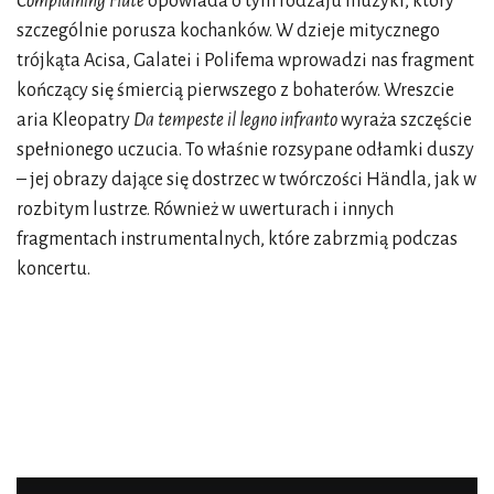
Complaining Flute
opowiada o tym rodzaju muzyki, który
szczególnie porusza kochanków. W dzieje mitycznego
trójkąta Acisa, Galatei i Polifema wprowadzi nas fragment
kończący się śmiercią pierwszego z bohaterów. Wreszcie
aria Kleopatry
Da tempeste il legno infranto
wyraża szczęście
spełnionego uczucia. To właśnie rozsypane odłamki duszy
– jej obrazy dające się dostrzec w twórczości Händla, jak w
rozbitym lustrze. Również w uwerturach i innych
fragmentach instrumentalnych, które zabrzmią podczas
koncertu.