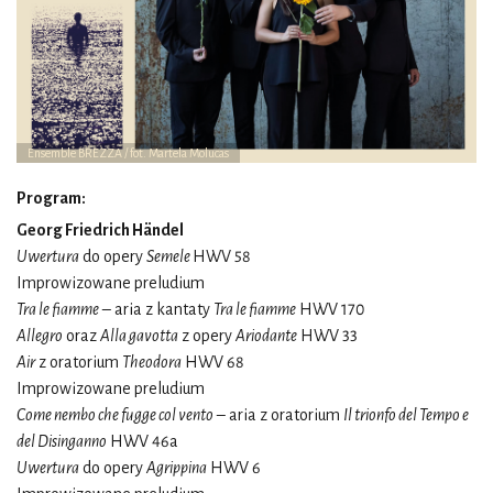
Ensemble BREZZA / fot. Martela Molucas
Program:
Georg Friedrich Händel
Uwertura
do opery
Semele
HWV 58
Improwizowane preludium
Tra le fiamme
– aria z kantaty
Tra le fiamme
HWV 170
Allegro
oraz
Alla gavotta
z opery
Ariodante
HWV 33
Air
z oratorium
Theodora
HWV 68
Improwizowane preludium
Come nembo che fugge col vento
– aria z oratorium
Il trionfo del Tempo e
del Disinganno
HWV 46a
Uwertura
do opery
Agrippina
HWV 6