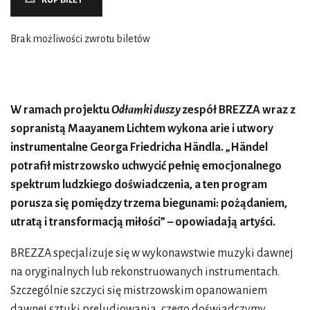
Brak możliwości zwrotu biletów
W ramach projektu
Odłamki duszy
zespół BREZZA wraz z
sopranistą Maayanem Lichtem wykona arie i utwory
instrumentalne Georga Friedricha Händla. „Händel
potrafił mistrzowsko uchwycić pełnię emocjonalnego
spektrum ludzkiego doświadczenia, a ten program
porusza się pomiędzy trzema biegunami: pożądaniem,
utratą i transformacją miłości” – opowiadają artyści.
BREZZA specjalizuje się w wykonawstwie muzyki dawnej
na oryginalnych lub rekonstruowanych instrumentach.
Szczególnie szczyci się mistrzowskim opanowaniem
dawnej sztuki preludiowania, czego doświadczymy