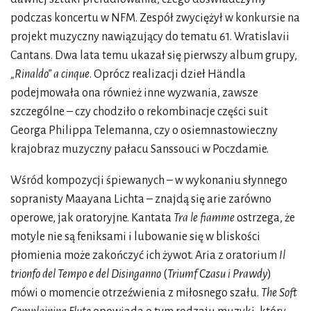
podczas koncertu w NFM. Zespół zwyciężył w konkursie na
projekt muzyczny nawiązujący do tematu 61. Wratislavii
Cantans. Dwa lata temu ukazał się pierwszy album grupy,
„Rinaldo” a cinque
. Oprócz realizacji dzieł Händla
podejmowała ona również inne wyzwania, zawsze
szczególne – czy chodziło o rekombinacje części suit
Georga Philippa Telemanna, czy o osiemnastowieczny
krajobraz muzyczny pałacu Sanssouci w Poczdamie.
Wśród kompozycji śpiewanych – w wykonaniu słynnego
sopranisty Maayana Lichta – znajdą się arie zarówno
operowe, jak oratoryjne. Kantata
Tra le fiamme
ostrzega, że
motyle nie są feniksami i lubowanie się w bliskości
płomienia może zakończyć ich żywot. Aria z oratorium
Il
trionfo del Tempo e del Disinganno
(
Triumf Czasu i Prawdy
)
mówi o momencie otrzeźwienia z miłosnego szału.
The Soft