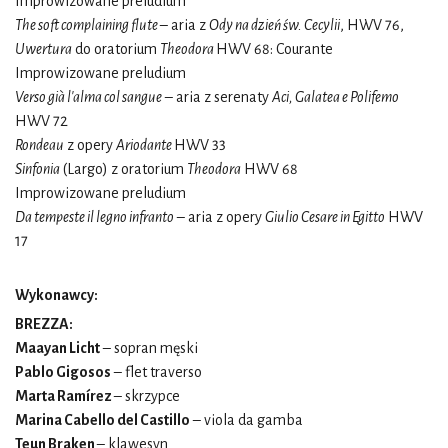
Improwizowane preludium
The soft complaining flute
– aria z
Ody na dzień św. Cecylii
, HWV 76,
Uwertura
do oratorium
Theodora
HWV 68: Courante
Improwizowane preludium
Verso già l'alma col sangue
– aria z serenaty
Aci, Galatea e Polifemo
HWV 72
Rondeau
z opery
Ariodante
HWV 33
Sinfonia
(Largo) z oratorium
Theodora
HWV 68
Improwizowane preludium
Da tempeste il legno infranto
– aria z opery
Giulio Cesare in Egitto
HWV
17
Wykonawcy:
BREZZA:
Maayan Licht
– sopran męski
Pablo Gigosos
– flet traverso
Marta Ramírez
– skrzypce
Marina Cabello del Castillo
– viola da gamba
Teun Braken
– klawesyn