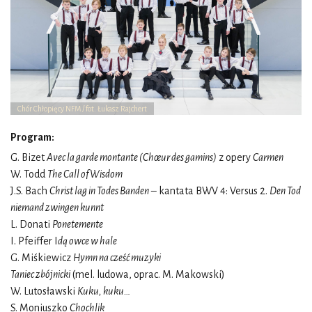
Chór Chłopięcy NFM / fot. Łukasz Rajchert
Program:
G. Bizet
Avec la garde montante (Chœur des gamins)
z opery
Carmen
W. Todd
The Call of Wisdom
J.S. Bach
Christ lag in Todes Banden
– kantata BWV 4: Versus 2.
Den Tod
niemand zwingen kunnt
L. Donati
Ponetemente
I. Pfeiffer I
dą owce w hale
G. Miśkiewicz
Hymn na cześć muzyki
Taniec zbójnicki
(mel. ludowa, oprac. M. Makowski)
W. Lutosławski
Kuku, kuku…
S. Moniuszko
Chochlik