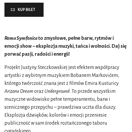
KUP BILET
Roma Symfonica
to zmysłowe, pełne barw, rytmów i
emocji show – eksplozja muzyki, tańca i wolności. Daj się
porwać pasji, radości i energii!
Projekt Justyny Steczkowskiej jest efektem współpracy
artystki z wybitnym muzykiem Bobanem Markovićem,
którego twórczość znana jest z filmów Emira Kusturicy
Arizona Dream
oraz
Underground.
To przede wszystkim
muzyczne widowisko pełne temperamentu, barw i
scenicznego przepychu – prawdziwa uczta dla duszy.
Eksplozja dźwięków, kolorów i emocji przeniesie
publiczność w sam środek roztańczonego taboru
cygańskiego.