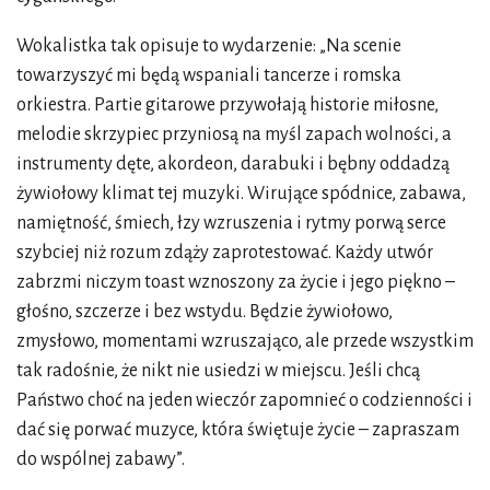
Wokalistka tak opisuje to wydarzenie: „Na scenie
towarzyszyć mi będą wspaniali tancerze i romska
orkiestra. Partie gitarowe przywołają historie miłosne,
melodie skrzypiec przyniosą na myśl zapach wolności, a
instrumenty dęte, akordeon, darabuki i bębny oddadzą
żywiołowy klimat tej muzyki. Wirujące spódnice, zabawa,
namiętność, śmiech, łzy wzruszenia i rytmy porwą serce
szybciej niż rozum zdąży zaprotestować. Każdy utwór
zabrzmi niczym toast wznoszony za życie i jego piękno –
głośno, szczerze i bez wstydu. Będzie żywiołowo,
zmysłowo, momentami wzruszająco, ale przede wszystkim
tak radośnie, że nikt nie usiedzi w miejscu. Jeśli chcą
Państwo choć na jeden wieczór zapomnieć o codzienności i
dać się porwać muzyce, która świętuje życie – zapraszam
do wspólnej zabawy”.