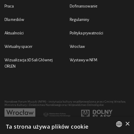
Praca
Dofinansowanie
Dla mediów
Regulaminy
Aktualności
Polityka prywatności
Wirtualny spacer
Wrocław
Wizualizacja 3D Sali Głównej
Wystawy w NFM
ORLEN
Narodowe Forum Muzyki (NFM) - instytucja kultury współprowadzona przez Gminę Wrocław,
Ministra Kultury i Dziedzictwa Narodowego oraz Województwo Dolnośląskie
×
Ta strona używa plików cookie
Rozwój działalności artystycznej i edukacyjnej NFM poprzez zakup sprzętu współfinansowany
przez: