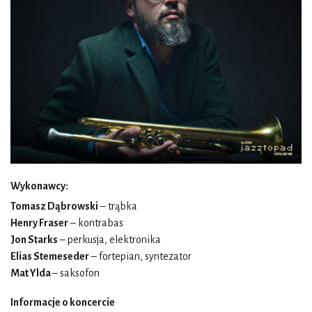
Wykonawcy:
Tomasz Dąbrowski
– trąbka
Henry Fraser
– kontrabas
Jon Starks
– perkusja, elektronika
Elias Stemeseder
– fortepian, syntezator
Mat Ylda
– saksofon
Informacje o koncercie