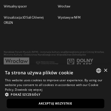
Wirtualny spacer
Wrocław
Wizualizacja 3D Sali Głównej
Wystawy w NFM
ORLEN
Narodowe Forum Muzyki (NFM) - instytucja kultury współprowadzona przez Gminę Wrocław,
Ministra Kultury i Dziedzictwa Narodowego oraz Województwo Dolnośląskie
×
Ta strona używa plików cookie
Rozwój działalności artystycznej i edukacyjnej NFM poprzez zakup sprzętu współfinansowany
przez:
This website uses cookies to improve user experience. By using our
POLISH
website you consent to all cookies in accordance with our Cookie
Policy.
Dowiedz się więcej
ENGLISH
POKAŻ SZCZEGÓŁY
© 2021 Narodowe Forum Muzyki
Design Ficturo
EN
AKCEPTUJ WSZYSTKIE