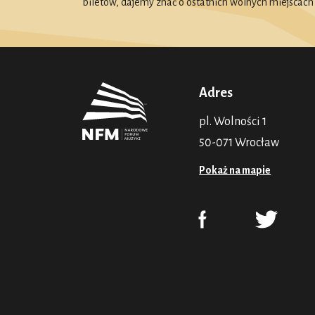
biletów, dajemy znać o ostatnich wolnych miejscach
Adres
pl. Wolności 1
50-071 Wrocław
Pokaż na mapie