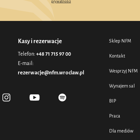
prywatności
Kasy i rezerwacje
Sklep NFM
Telefon:
+48 71 715 97 00
Kontakt
E-mail:
Wesprzyj NFM
rezerwacje@nfm.wroclaw.pl
Wynajem sal
BIP
Praca
Dla mediów