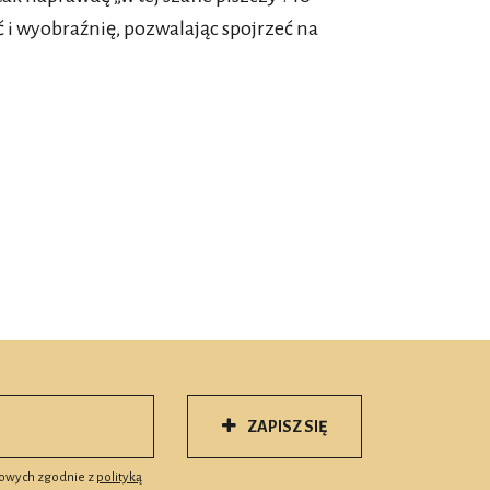
 i wyobraźnię, pozwalając spojrzeć na
ZAPISZ SIĘ
owych zgodnie z
polityką