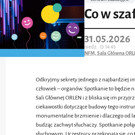
Co w szaf
31.05.2026
niedz.
14:45
NFM, Sala Główna OR
Odkryjmy sekrety jednego z najbardziej i
człowiek – organów. Spotkanie to będzie n
Sali Głównej ORLEN i z bliska się im przyjr
ciekawostki dotyczące budowy tego instrum
monumentalne brzmienie i dlaczego od la
budząc zachwyt słuchaczy. Spotkanie poł
słuchowym. Uczestnicy przekonają się, co t