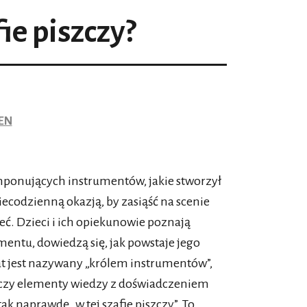
ie piszczy?
LEN
mponujących instrumentów, jakie stworzył
iecodzienną okazją, by zasiąść na scenie
zeć. Dzieci i ich opiekunowie poznają
entu, dowiedzą się, jak powstaje jego
t jest nazywany „królem instrumentów”,
ączy elementy wiedzy z doświadczeniem
ak naprawdę „w tej szafie piszczy”. To