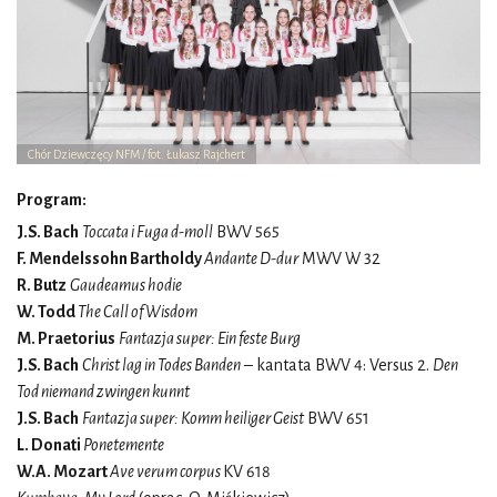
Chór Dziewczęcy NFM / fot. Łukasz Rajchert
Program:
J.S. Bach
Toccata i Fuga d-moll
BWV 565
F. Mendelssohn Bartholdy
Andante D-dur
MWV W 32
R. Butz
Gaudeamus hodie
W. Todd
The Call of Wisdom
M. Praetorius
Fantazja super: Ein feste Burg
J.S. Bach
Christ lag in Todes Banden
– kantata BWV 4: Versus 2.
Den
Tod niemand zwingen kunnt
J.S. Bach
Fantazja super: Komm heiliger Geist
BWV 651
L. Donati
Ponetemente
W.A. Mozart
Ave verum corpus
KV 618