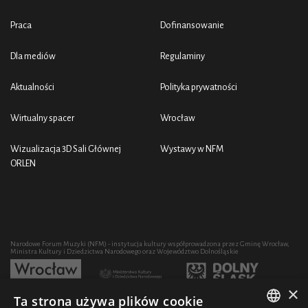
Praca
Dofinansowanie
Dla mediów
Regulaminy
Aktualności
Polityka prywatności
Wirtualny spacer
Wrocław
Wizualizacja 3D Sali Głównej
Wystawy w NFM
ORLEN
Narodowe Forum Muzyki (NFM) - instytucja kultury współprowadzona przez Gminę Wrocław,
Ministra Kultury i Dziedzictwa Narodowego oraz Województwo Dolnośląskie
×
Ta strona używa plików cookie
Rozwój działalności artystycznej i edukacyjnej NFM poprzez zakup sprzętu współfinansowany