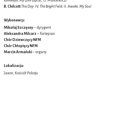
Kumbaya, My Lord
(oprac. O. Miśkiewicz)
B. Chilcott
This Day
: IV.
The Bright Field
; II.
Awake, My Soul
Wykonawcy:
Mikołaj Szczęsny
– dyrygent
Aleksandra Milcarz
– fortepian
Chór Dziewczęcy NFM
Chór Chłopięcy NFM
Marcin Armański
– organy
Lokalizacja:
Jawor, Kościół Pokoju