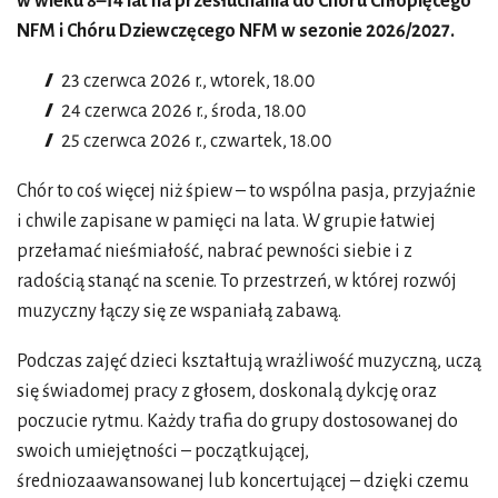
w wieku 8–14 lat na przesłuchania do Chóru Chłopięcego
NFM i Chóru Dziewczęcego NFM w sezonie 2026/2027.
23 czerwca 2026 r., wtorek, 18.00
24 czerwca 2026 r., środa, 18.00
25 czerwca 2026 r., czwartek, 18.00
Chór to coś więcej niż śpiew – to wspólna pasja, przyjaźnie
i chwile zapisane w pamięci na lata. W grupie łatwiej
przełamać nieśmiałość, nabrać pewności siebie i z
radością stanąć na scenie. To przestrzeń, w której rozwój
muzyczny łączy się ze wspaniałą zabawą.
Podczas zajęć dzieci kształtują wrażliwość muzyczną, uczą
się świadomej pracy z głosem, doskonalą dykcję oraz
poczucie rytmu. Każdy trafia do grupy dostosowanej do
swoich umiejętności – początkującej,
średniozaawansowanej lub koncertującej – dzięki czemu