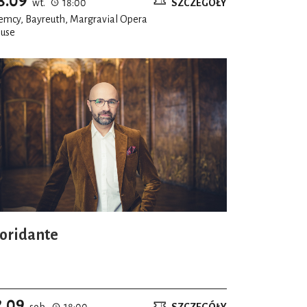
8.09
wt.
18:00
SZCZEGÓŁY
emcy, Bayreuth, Margravial Opera
use
loridante
2.09
sob.
18:00
SZCZEGÓŁY