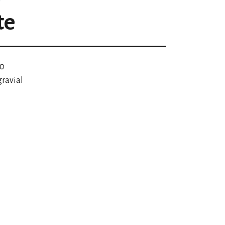
te
00
ravial