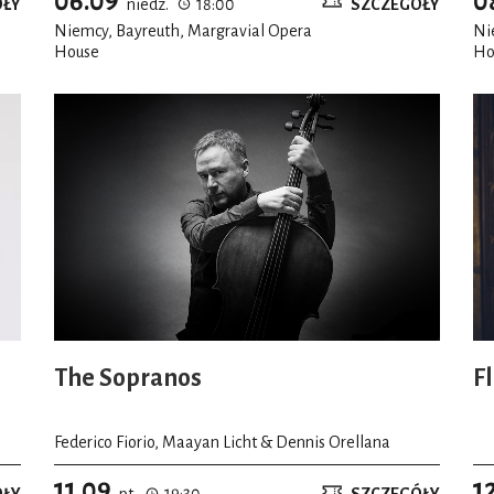
06.09
0
ÓŁY
niedz.
18:00
SZCZEGÓŁY
Niemcy, Bayreuth, Margravial Opera
Ni
House
Ho
The Sopranos
F
Federico Fiorio, Maayan Licht & Dennis Orellana
11.09
1
ÓŁY
pt.
19:30
SZCZEGÓŁY