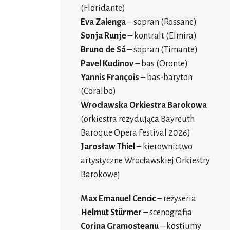
(Floridante)
Eva Zalenga
– sopran (Rossane)
Sonja Runje
– kontralt (Elmira)
Bruno de Sá
– sopran (Timante)
Pavel Kudinov
– bas (Oronte)
Yannis François
– bas-baryton
(Coralbo)
Wrocławska Orkiestra Barokowa
(orkiestra rezydująca Bayreuth
Baroque Opera Festival 2026)
Jarosław Thiel
– kierownictwo
artystyczne Wrocławskiej Orkiestry
Barokowej
Max Emanuel Cencic
– reżyseria
Helmut Stürmer
– scenografia
Corina Gramosteanu
– kostiumy