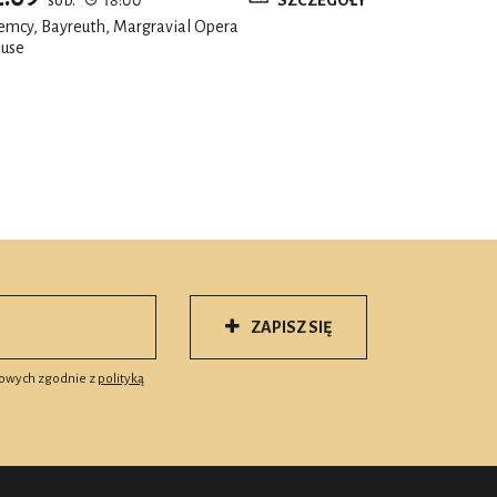
emcy, Bayreuth, Margravial Opera
use
ZAPISZ SIĘ
owych zgodnie z
polityką