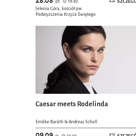
28.08
pt.
19:30
SZCZEG
Jelenia Góra, kościół pw.
Podwyższenia Krzyża Świętego
Caesar meets Rodelinda
Emőke Baráth & Andreas Scholl
09.09
śr.
19:30
SZCZEG