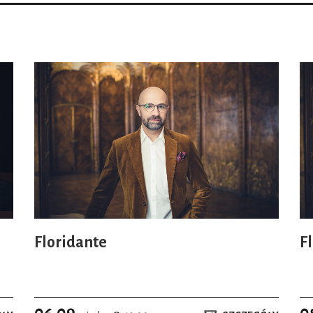
Floridante
F