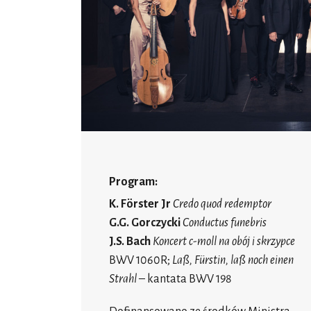
Program:
K. Förster Jr
Credo quod redemptor
G.G. Gorczycki
Conductus funebris
J.S. Bach
Koncert c-moll na obój i skrzypce
BWV 1060R;
Laß, Fürstin, laß noch einen
Strahl
– kantata BWV 198