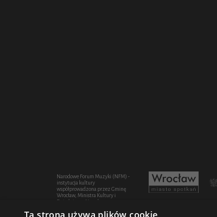
Narodowe Forum Muzyki (NFM) -
instytucja kultury
współprowadzona przez Gminę
Wrocław, Ministra Kultury i
Dziedzictwa Narodowego oraz
Województwo Dolnośląskie
Ta strona używa plików cookie