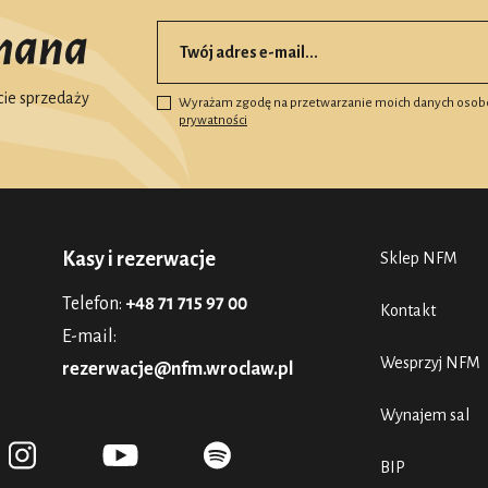
mana
ie sprzedaży
Wyrażam zgodę na przetwarzanie moich danych osob
prywatności
Kasy i rezerwacje
Sklep NFM
Telefon:
+48 71 715 97 00
Kontakt
E-mail:
Wesprzyj NFM
rezerwacje@nfm.wroclaw.pl
Wynajem sal
BIP