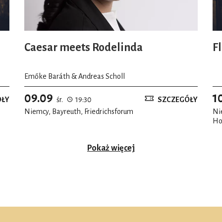
Caesar meets Rodelinda
F
Emőke Baráth & Andreas Scholl
09.09
1
ÓŁY
śr.
19:30
SZCZEGÓŁY
Niemcy, Bayreuth, Friedrichsforum
Ni
Ho
Pokaż więcej