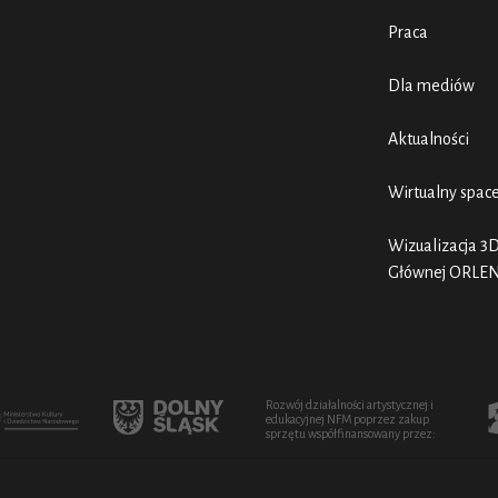
Praca
Dla mediów
Aktualności
Wirtualny spac
Wizualizacja 3D
Głównej ORLE
Rozwój działalności artystycznej i
edukacyjnej NFM poprzez zakup
sprzętu współfinansowany przez: