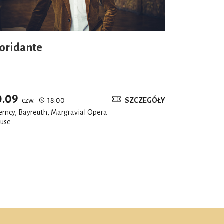
loridante
0.09
czw.
18:00
SZCZEGÓŁY
emcy, Bayreuth, Margravial Opera
use