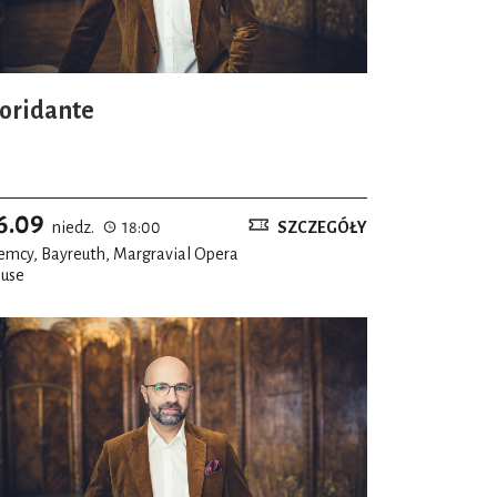
loridante
6.09
niedz.
18:00
SZCZEGÓŁY
emcy, Bayreuth, Margravial Opera
use