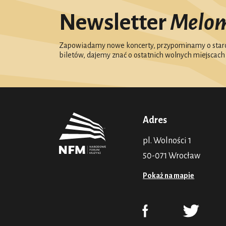
Newsletter
Melo
Zapowiadamy nowe koncerty, przypominamy o starc
biletów, dajemy znać o ostatnich wolnych miejscach
Adres
pl. Wolności 1
50-071 Wrocław
Pokaż na mapie