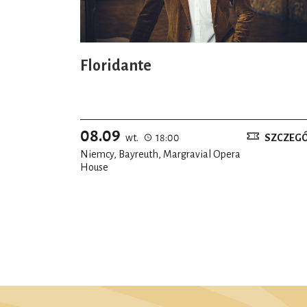
Floridante
08.09
wt.
18:00
SZCZEG
Niemcy, Bayreuth, Margravial Opera
House