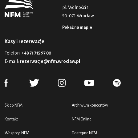
pl. Wolności 1
50-071 Wrocław
Pokaż na mapie
Kasy i rezerwacje
Telefon:
+48 71 715 97 00
E-mail:
rezerwacje@nfm.wroclaw.pl
Sklep NFM
Archiwum koncertów
Kontakt
NFM Online
Wesprzyj NFM
Dostępne NFM