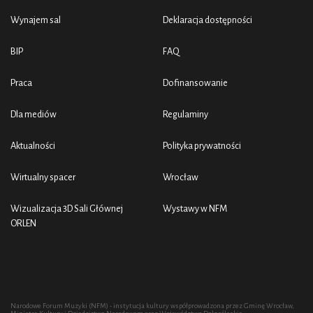
Wynajem sal
Deklaracja dostępności
BIP
FAQ
Praca
Dofinansowanie
Dla mediów
Regulaminy
Aktualności
Polityka prywatności
Wirtualny spacer
Wrocław
Wizualizacja 3D Sali Głównej
Wystawy w NFM
ORLEN
Narodowe Forum Muzyki (NFM) - instytucja kultury współprowadzona przez Gminę Wrocław,