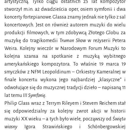
artystyczną. Tylko ciągu ostatnich 25 lat kompozytor
stworzył m.in. aż dwadzieścia oper, osiem symfonii i dwa
koncerty fortepianowe. Glassa znamy jednak nie tylko z sal
koncertowych. Jest on również autorem muzyki do wielu
produkcji filmowych, w tym zdobywcą Złotego Globu za
muzykę do tragikomedii
Truman Show
w reżyserii Petera
Weira. Kolejny wieczór w Narodowym Forum Muzyki to
kolejna szansa na spotkanie z muzyką wybitnego
amerykańskiego kompozytora. To właśnie 19 marca 19
smyczków z NFM Leopoldinum – Orkiestry Kameralnej w
finale koncertu wykona jego najbardziej „klasyczne” i
odwołujące się do muzycznej tradycji dzieło – napisaną 11
lat temu
III Symfonię
.
Philip Glass wraz z Terrym Rileyem i Stevem Reichem stał
się odpowiedzialny za kolejny zwrot akcji w historii
muzyki XX wieku – a tych było wiele, począwszy od
Święta
wiosny
Igora Strawińskiego i Schönbergowskiej