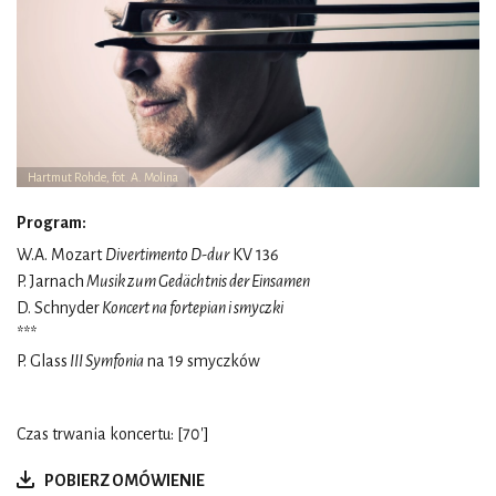
Hartmut Rohde, fot. A. Molina
Program:
W.A. Mozart
Divertimento D-dur
KV 136
P. Jarnach
Musik zum Gedächtnis der Einsamen
D. Schnyder
Koncert na fortepian i smyczki
***
P. Glass
III Symfonia
na 19 smyczków
Czas trwania koncertu: [70']
POBIERZ OMÓWIENIE