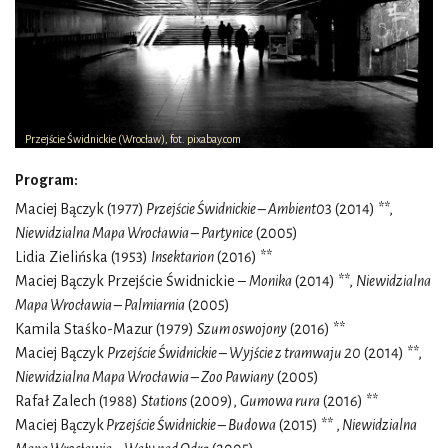
Przejście Świdnickie (Wrocław), fot. pixabay.com
Program:
Maciej Bączyk (1977)
Przejście Świdnickie – Ambient0
3 (2014) **,
Niewidzialna Mapa Wrocławia – Partynice
(2005)
Lidia Zielińska (1953)
Insektarion
(2016) **
Maciej Bączyk Przejście Świdnickie –
Monika
(2014) **,
Niewidzialna
Mapa Wrocławia – Palmiarnia
(2005)
Kamila Staśko-Mazur (1979)
Szum oswojony
(2016) **
Maciej Bączyk
Przejście Świdnickie – Wyjście z tramwaju 20
(2014) **,
Niewidzialna Mapa Wrocławia – Zoo Pawiany
(2005)
Rafał Zalech (1988)
Stations
(2009),
Gumowa rura
(2016) **
Maciej Bączyk
Przejście Świdnickie – Budowa
(2015) ** ,
Niewidzialna