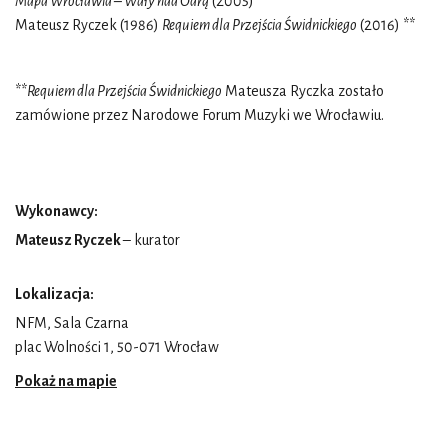
Mapa Wrocławia – Wały nad Odrą
(2005)
Mateusz Ryczek (1986)
Requiem dla Przejścia Świdnickiego
(2016) **
**
Requiem dla Przejścia Świdnickiego
Mateusza Ryczka zostało
zamówione przez Narodowe Forum Muzyki we Wrocławiu.
Wykonawcy:
Mateusz Ryczek
– kurator
Lokalizacja:
NFM, Sala Czarna
plac Wolności 1, 50-071 Wrocław
Pokaż na mapie