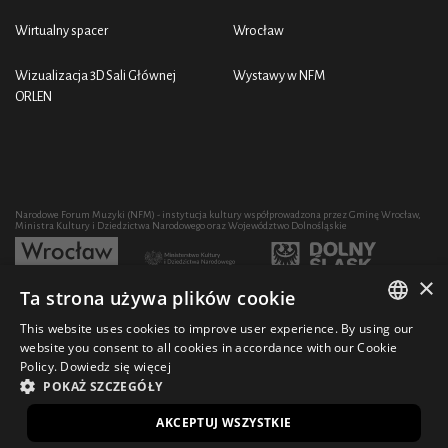
Wirtualny spacer
Wrocław
Wizualizacja 3D Sali Głównej
Wystawy w NFM
ORLEN
Narodowe Forum Muzyki (NFM) - instytucja kultury współprowadzona przez Gminę Wrocław,
Ministra Kultury i Dziedzictwa Narodowego oraz Województwo Dolnośląskie
×
Ta strona używa plików cookie
Rozwój działalności artystycznej i edukacyjnej NFM poprzez zakup sprzętu współfinansowany
przez:
This website uses cookies to improve user experience. By using our
POLISH
website you consent to all cookies in accordance with our Cookie
Policy.
Dowiedz się więcej
ENGLISH
POKAŻ SZCZEGÓŁY
© 2021 Narodowe Forum Muzyki
Design Ficturo
EN
AKCEPTUJ WSZYSTKIE