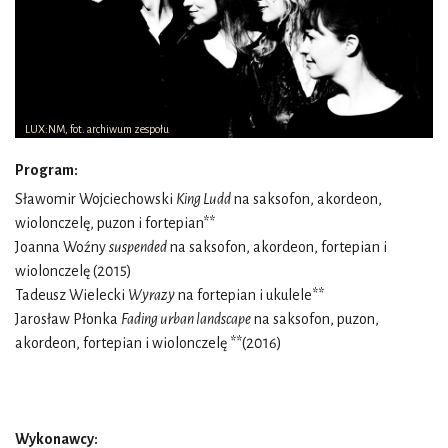
LUX:NM, fot. archiwum zespołu
Program:
Sławomir Wojciechowski
King Ludd
na saksofon, akordeon,
wiolonczelę, puzon i fortepian**
Joanna Woźny
suspended
na saksofon, akordeon, fortepian i
wiolonczelę (2015)
Tadeusz Wielecki
Wyrazy
na fortepian i ukulele**
Jarosław Płonka
Fading urban landscape
na saksofon, puzon,
akordeon, fortepian i wiolonczelę **(2016)
Wykonawcy: