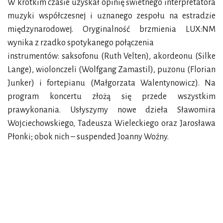
W krótkim czasie uzyskał opinię świetnego interpretatora
muzyki współczesnej i uznanego zespołu na estradzie
międzynarodowej. Oryginalność brzmienia LUX:NM
wynika z rzadko spotykanego połączenia
instrumentów: saksofonu (Ruth Velten), akordeonu (Silke
Lange), wiolonczeli (Wolfgang Zamastil), puzonu (Florian
Junker) i fortepianu (Małgorzata Walentynowicz). Na
program koncertu złożą się przede wszystkim
prawykonania. Usłyszymy nowe dzieła Sławomira
Wojciechowskiego, Tadeusza Wieleckiego oraz Jarosława
Płonki; obok nich – suspended Joanny Woźny.