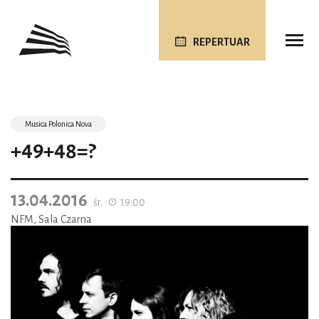
REPERTUAR
Musica Polonica Nova
+49+48=?
13.04.2016
śr.
19:00
NFM, Sala Czarna