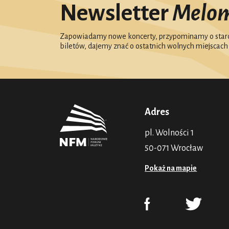
Newsletter
Melo
Zapowiadamy nowe koncerty, przypominamy o starc
biletów, dajemy znać o ostatnich wolnych miejscach
Adres
pl. Wolności 1
50-071 Wrocław
Pokaż na mapie