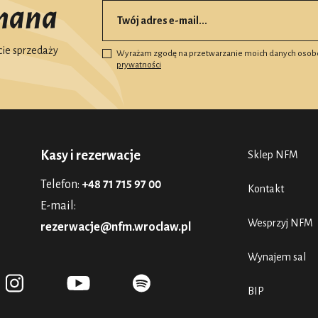
mana
ie sprzedaży
Wyrażam zgodę na przetwarzanie moich danych osob
prywatności
Kasy i rezerwacje
Sklep NFM
Telefon:
+48 71 715 97 00
Kontakt
E-mail:
Wesprzyj NFM
rezerwacje@nfm.wroclaw.pl
Wynajem sal
BIP