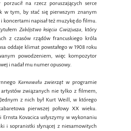
porzucił na rzecz poruszających serce
ak w tym, by stać się pierwszym znanym
i koncertami napisał też muzykę do filmu.
 tytułem
Zabójstwo księcia Gwizjusza,
który
ch z czasów rządów francuskiego króla
nsa oddaje klimat powstałego w 1908 roku
ziewanym powodzeniem, więc kompozytor
owej i nadał mu numer opusowy.
łynnego
Karnawału zwierząt
w programie
 artystów związanych nie tylko z filmem,
Jednym z nich był Kurt Weill, w którego
abaretowa pierwszej połowy XX wieku.
i Ernsta Kovacica usłyszymy w wykonaniu
i i sopranistki słynącej z niesamowitych