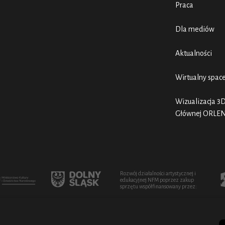
Praca
Dla mediów
Aktualności
Wirtualny spac
Wizualizacja 3D
Głównej ORLE
Rozwój działalności artystycznej i
edukacyjnej NFM poprzez zakup
sprzętu współfinansowany przez: