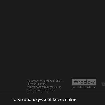
Narodowe Forum Muzyki (NFM) -
instytucja kultury
współprowadzona przez Gminę
Wrocław, Ministra Kultury i
Dziedzictwa Narodowego oraz
Województwo Dolnośląskie
Ta strona używa plików cookie