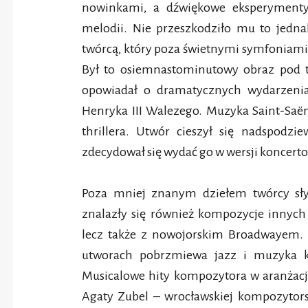
nowinkami, a dźwiękowe eksperymenty 
melodii. Nie przeszkodziło mu to jedn
twórcą, który poza świetnymi symfoniami 
Był to osiemnastominutowy obraz pod
opowiadał o dramatycznych wydarzenia
Henryka III Walezego. Muzyka Saint-Saë
thrillera. Utwór cieszył się nadspod
zdecydował się wydać go w wersji koncert
Poza mniej znanym dziełem twórcy s
znalazły się również kompozycje innych
lecz także z nowojorskim Broadwayem. 
utworach pobrzmiewa jazz i muzyka k
Musicalowe hity kompozytora w aranżacj
Agaty Zubel – wrocławskiej kompozytorsk