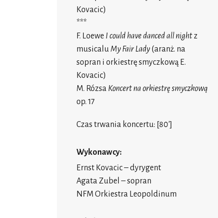
Kovacic)
***
F. Loewe
I could have danced all night
z
musicalu
My Fair Lady
(aranż. na
sopran i orkiestrę smyczkową E.
Kovacic)
M. Rózsa
Koncert na orkiestrę smyczkową
op. 17
Czas trwania koncertu: [80']
Wykonawcy:
Ernst Kovacic
– dyrygent
Agata Zubel
– sopran
NFM Orkiestra Leopoldinum