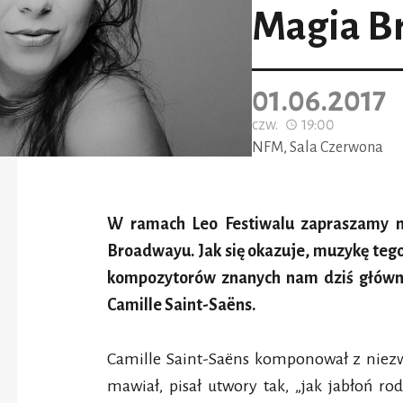
Magia Br
01.06.2017
czw.
19:00
NFM, Sala Czerwona
W ramach Leo Festiwalu zapraszamy na
Broadwayu. Jak się okazuje, muzykę teg
kompozytorów znanych nam dziś głównie
Camille Saint-Saëns.
Camille Saint-Saëns komponował z niezw
mawiał, pisał utwory tak, „jak jabłoń r