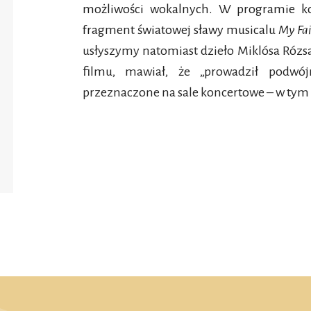
możliwości wokalnych. W programie ko
fragment światowej sławy musicalu
My Fa
usłyszymy natomiast dzieło Miklósa Rózsa.
filmu, mawiał, że „prowadził podwó
przeznaczone na sale koncertowe – w tym