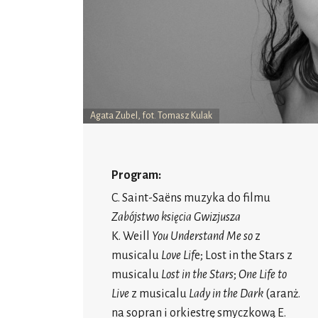
Agata Zubel, fot. Tomasz Kulak
Program:
C. Saint-Saëns muzyka do filmu
Zabójstwo księcia Gwizjusza
K. Weill
You Understand Me so
z
musicalu
Love Lif
e; Lost in the Stars z
musicalu
Lost in the Stars
;
One Life to
Live
z musicalu
Lady in the Dark
(aranż.
na sopran i orkiestrę smyczkową E.