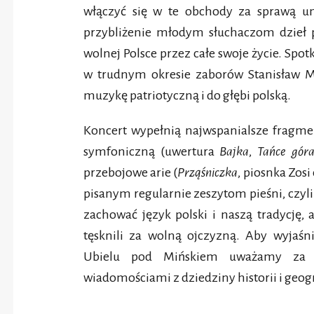
włączyć się w te obchody za sprawą u
przybliżenie młodym słuchaczom dzieł 
wolnej Polsce przez całe swoje życie. Spot
w trudnym okresie zaborów Stanisław Mo
muzykę patriotyczną i do głębi polską.
Koncert wypełnią najwspanialsze fragmen
symfoniczną (uwertura
Bajka
,
Tańce góra
przebojowe arie (
Prząśniczka
, piosnka Zosi
pisanym regularnie zeszytom pieśni, czyl
zachować język polski i naszą tradycję, 
tęsknili za wolną ojczyzną. Aby wyjaś
Ubielu pod Mińskiem uważamy za k
wiadomościami z dziedziny historii i geogr