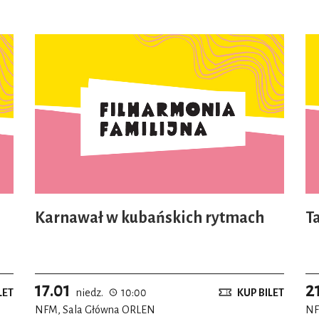
Karnawał w kubańskich rytmach
T
17.01
2
LET
niedz.
10:00
KUP BILET
NFM, Sala Główna ORLEN
NF