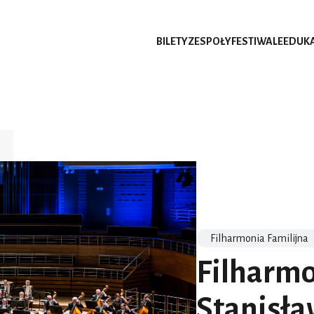
BILETY
ZESPOŁY
FESTIWALE
EDUK
Filharmonia Familijna
Filharmo
Stanisła