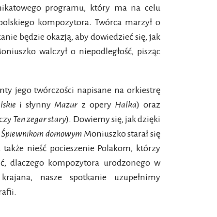
nikatowego programu, który ma na celu
polskiego kompozytora. Twórca marzył o
kanie będzie okazją, aby dowiedzieć się, jak
niuszko walczył o niepodległość, pisząc
ty jego twórczości napisane na orkiestrę
lskie
i słynny
Mazur
z opery
Halka
) oraz
 czy
Ten zegar stary
). Dowiemy się, jak dzięki
i
Śpiewnikom domowym
Moniuszko starał się
a także nieść pocieszenie Polakom, którzy
nić, dlaczego kompozytora urodzonego w
rajana, nasze spotkanie uzupełnimy
afii.