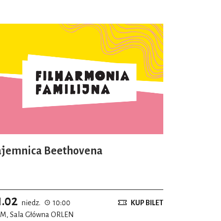
ajemnica Beethovena
1.02
niedz.
10:00
KUP BILET
M, Sala Główna ORLEN