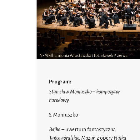
NFM Filharmonia Wrocławska / fot. Sławek Przerwa
Program:
Stanisław Moniuszko – kompozytor
narodowy
S. Moniuszko
Bajka
– uwertura fantastyczna
Tańce góralskie, Mazur
z opery
Halka