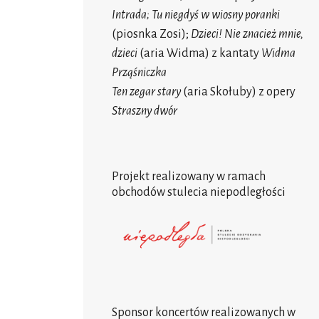
Intrada; Tu niegdyś w wiosny poranki
(piosnka Zosi);
Dzieci! Nie znacież mnie,
dzieci
(aria Widma) z kantaty
Widma
Prząśniczka
Ten zegar stary
(aria Skołuby) z opery
Straszny dwór
Projekt realizowany w ramach
obchodów stulecia niepodległości
Sponsor koncertów realizowanych w