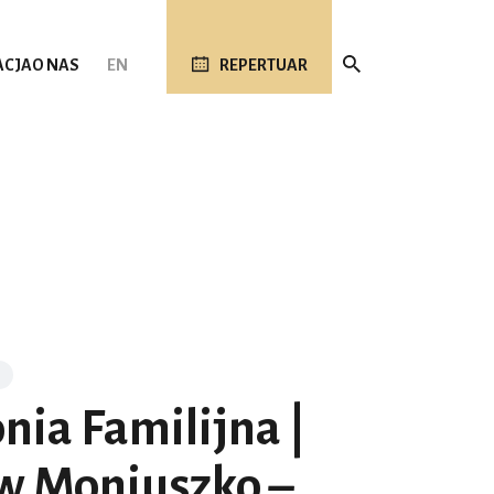
ACJA
O NAS
EN
REPERTUAR
nia Familijna |
w Moniuszko –