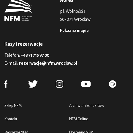
Adres
pl. Wolności 1
50-071 Wrocław
Pokaż na mapie
Kasy i rezerwacje
Telefon:
+48 71 715 97 00
E-mail:
rezerwacje@nfm.wroclaw.pl
Sklep NFM
Archiwum koncertów
Kontakt
NFM Online
Wesprzyj NFM
Dostępne NFM