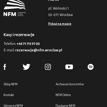
pl. Wolności 1
50-071 Wrocław
Pokaż na mapie
Kasy i rezerwacje
Telefon:
+48 71 715 97 00
E-mail:
rezerwacje@nfm.wroclaw.pl
Sklep NFM
Archiwum koncertów
Kontakt
NFM Online
Wesprzyj NFM
Dostępne NFM