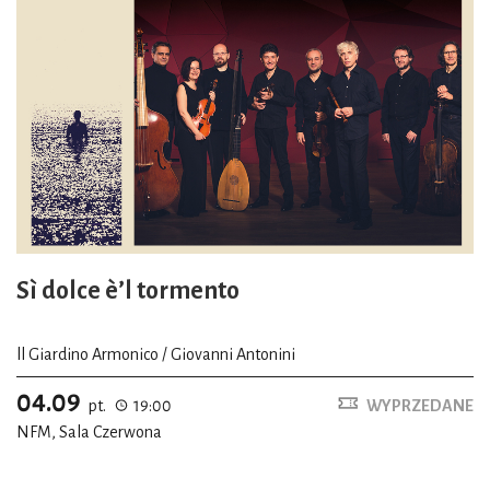
Sì dolce è’l tormento
ll Giardino Armonico / Giovanni Antonini
04.09
pt.
19:00
WYPRZEDANE
NFM, Sala Czerwona