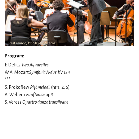
Ernst Kovacic / fot. Sławek Przerwa
Program:
F. Delius
Two Aquarelles
W.A. Mozart
Symfonia A-dur KV 134
***
S. Prokofiew
Pięć melodii
(nr 1, 2, 5)
A. Webern
Fünf Sätze
op.5
S. Veress
Quattro danze transilvane