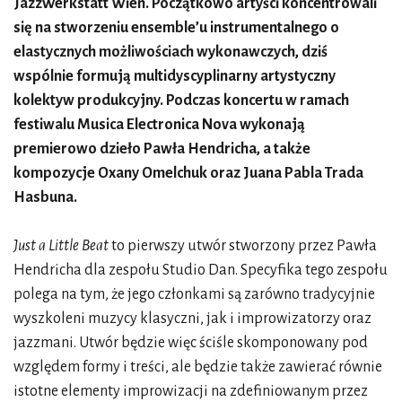
JazzWerkstatt Wien. Początkowo artyści koncentrowali
się na stworzeniu ensemble’u instrumentalnego o
elastycznych możliwościach wykonawczych, dziś
wspólnie formują multidyscyplinarny artystyczny
kolektyw produkcyjny. Podczas koncertu w ramach
festiwalu Musica Electronica Nova wykonają
premierowo dzieło Pawła Hendricha, a także
kompozycje Oxany Omelchuk oraz Juana Pabla Trada
Hasbuna.
Just a Little Beat
to pierwszy utwór stworzony przez Pawła
Hendricha dla zespołu Studio Dan. Specyfika tego zespołu
polega na tym, że jego członkami są zarówno tradycyjnie
wyszkoleni muzycy klasyczni, jak i improwizatorzy oraz
jazzmani. Utwór będzie więc ściśle skomponowany pod
względem formy i treści, ale będzie także zawierać równie
istotne elementy improwizacji na zdefiniowanym przez