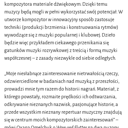
kompozytora materiale dźwiękowym. Dzięki temu
muzycy będą mogli w pełni wykorzystać swój potencjał. W
utworze kompozytor w innowacyjny sposób zastosuje
techniki (produkcji brzmienia i konstruowania rytmów)
wywodzące się z muzyki popularnej i klubowej. Dzieło
będzie więc przykładem ciekawego przenikania się
gatunków muzyki rozrywkowej z treścią i formą muzyki
współczesnej – z zasady niezwykle od siebie odległych.
„Moje niesłabnące zainteresowanie nietrwałością rzeczy,
odzwierciedlone w badaniach nad muzyką z przeszłości,
prowadzi mnie tym razem do historii nagrań. Materiał, z
którego powstały, rozmaite prędkości ich odtwarzania,
odkrywanie nieznanych nazwisk, pasjonujące historie, a
przede wszystkim nieznany repertuar muzyczny znajdują
się w centrum moich kompozytorskich zainteresowań” –
mówi Oxana Omelchuk o
Wow and Flutter
na dwa puzony