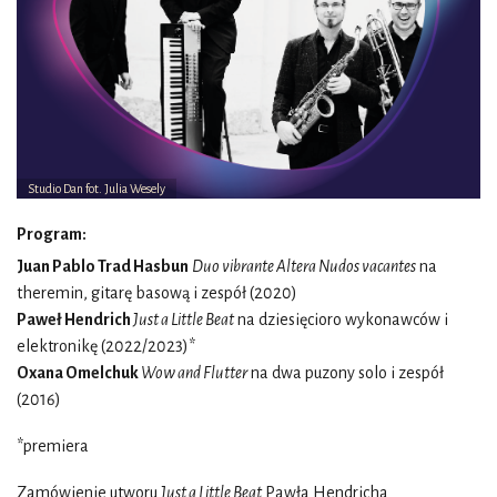
Studio Dan fot. Julia Wesely
Program:
Juan Pablo Trad Hasbun
Duo vibrante Altera Nudos vacantes
na
theremin, gitarę basową i zespół (2020)
Paweł Hendrich
Just a Little Beat
na dziesięcioro wykonawców i
elektronikę (2022/2023)*
Oxana Omelchuk
Wow and Flutter
na dwa puzony solo i zespół
(2016)
*premiera
Zamówienie utworu
Just a Little Beat
Pawła Hendricha