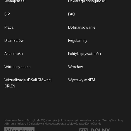
Wynajem sal
Deklaracja dostępności
BIP
FAQ
Praca
Dofinansowanie
Dla mediów
Regulaminy
Aktualności
Polityka prywatności
Wirtualny spacer
Wrocław
Wizualizacja 3D Sali Głównej
Wystawy w NFM
ORLEN
Narodowe Forum Muzyki (NFM) - instytucja kultury współprowadzona przez Gminę Wrocław,
Ministra Kultury i Dziedzictwa Narodowego oraz Województwo Dolnośląskie