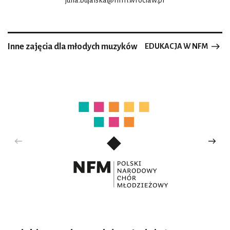
julia.bujalska@nfm.wroclaw.pl
Inne zajęcia dla młodych muzyków
EDUKACJA W NFM