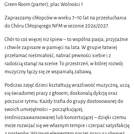
Green Room (parter), plac Wolności 1
Zapraszamy chłopców w wieku 7–10 lat na przesłuchania
do Chóru Chłopięcego NFM w sezonie 2026/2027.
Chór to coś więcej niż śpiew – to wspólna pasja, przyjaźnie
i chwile zapisane w pamięci na lata. W grupie łatwiej
przełamać nieśmiałość, nabrać pewności siebie i z
radością stanąć na scenie. To przestrzeń, w której rozwój
muzyczny łączy się ze wspaniałą zabawą.
Podczas zajęć dzieci kształtują wrażliwość muzyczną, uczą
się świadomej pracy z głosem, doskonalą dykcję oraz
poczucie rytmu. Każdy trafia do grupy dostosowanej do
swoich umiejętności – początkującej,
średniozaawansowanej lub koncertującej – dzięki czemu
może rozwijać się we własnym tempie i czerpać satysfakcję
z postępów. Ważnym elementem naszej pracy są również