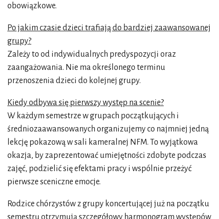
obowiązkowe.
Po jakim czasie dzieci trafiają do bardziej zaawansowanej
grupy?
Zależy to od indywidualnych predyspozycji oraz
zaangażowania. Nie ma określonego terminu
przenoszenia dzieci do kolejnej grupy.
Kiedy odbywa się pierwszy występ na scenie?
W każdym semestrze w grupach początkujących i
średniozaawansowanych organizujemy co najmniej jedną
lekcję pokazową w sali kameralnej NFM. To wyjątkowa
okazja, by zaprezentować umiejętności zdobyte podczas
zajęć, podzielić się efektami pracy i wspólnie przeżyć
pierwsze sceniczne emocje.
Rodzice chórzystów z grupy koncertującej już na początku
semestru otrzymują szczegółowy harmonogram występów