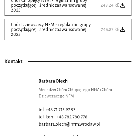
Chór Chłopięcy NFM - regulamin grupy
początkującej i średniozaawansowanej
248.24 kB
2025
Chór Dziewczęcy NFM - regulamin grupy
początkującej i średniozaawansowanej
246.87 kB
2025
Kontakt
Barbara Olech
Menedżer Chóru Chłopięcego NFM i Chóru
Dziewczęcego NFM
tel. +48 71 715 97 93
tel. kom. +48 782 780 778
barbara.olech@nfm.wroclaw.pl