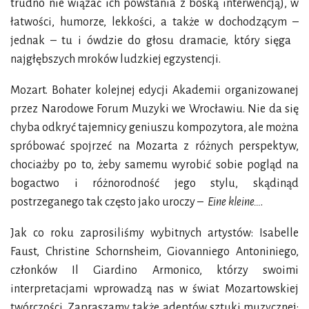
trudno nie wiązać ich powstania z boską interwencją), w
łatwości, humorze, lekkości, a także w dochodzącym –
jednak – tu i ówdzie do głosu dramacie, który sięga
najgłębszych mroków ludzkiej egzystencji.
Mozart. Bohater kolejnej edycji Akademii organizowanej
przez Narodowe Forum Muzyki we Wrocławiu. Nie da się
chyba odkryć tajemnicy geniuszu kompozytora, ale można
spróbować spojrzeć na Mozarta z różnych perspektyw,
chociażby po to, żeby samemu wyrobić sobie pogląd na
bogactwo i różnorodność jego stylu, skądinąd
postrzeganego tak często jako uroczy –
Eine kleine…
.
Jak co roku zaprosiliśmy wybitnych artystów: Isabelle
Faust, Christine Schornsheim, Giovanniego Antoniniego,
członków Il Giardino Armonico, którzy swoimi
interpretacjami wprowadzą nas w świat Mozartowskiej
twórczości. Zapraszamy także adeptów sztuki muzycznej: