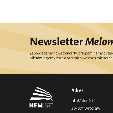
Newsletter
Melo
Zapowiadamy nowe koncerty, przypominamy o starc
biletów, dajemy znać o ostatnich wolnych miejscach
Adres
pl. Wolności 1
50-071 Wrocław