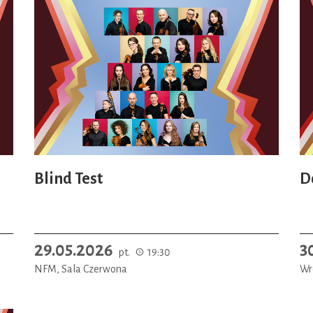
Zapraszam serdecznie!
Christian Danowicz
Dyrektor artystyczny Leo Festiwalu
Blind Test
D
29.05.2026
3
pt.
19:30
NFM, Sala Czerwona
Wr