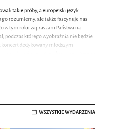
ali takie próby, a europejski język
ko go rozumiemy, ale także fascynuje nas
tego w tym roku zapraszam Państwa na
l, podczas którego wyobraźnia nie będzie
eż koncert dedykowany młodszym
go muzyka połączy się ze słowem w utworze
 jednego z najwybitniejszych polskich
ią się też historie o najdroższych i
wych, zawierające nawet wątki
 i misją nie zabraknie koncertu z
mii muzycznych.
j niż zazwyczaj i mam nadzieję, że każdy z
WSZYSTKIE WYDARZENIA