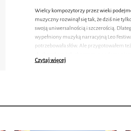
Wielcy kompozytorzy przez wieki podejmow
muzyczny rozwinął się tak, że dziś nie tyl
swoją uniwersalnością i szczerością. Dla
wypełniony muzyką narracyjną Leo Festiwa
potrzebowała słów. Ale przygotowałem t
słuchaczkom i słuchaczom, a podczas nie
Czytaj więcej
Siergieja Prokofiewa
Piotruś i wilk
za sprawą
aktorów – Zbigniewa Zamachowskiego. Pojaw
najwspanialszych instrumentach smyczko
kryminalne! Zgodnie z festiwalową tradycją
udziałem studentów i absolwentów akade
Będzie barwnie, różnorodnie, trochę inacze
Państwa znajdzie coś dla siebie.