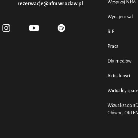
Wesprzyj NFM
rezerwacje@nfm.wroclaw.pl
Wynajem sal
BIP
Praca
Dla mediów
Aktualności
Wirtualny spac
Wizualizacja 3D
Głównej ORLE