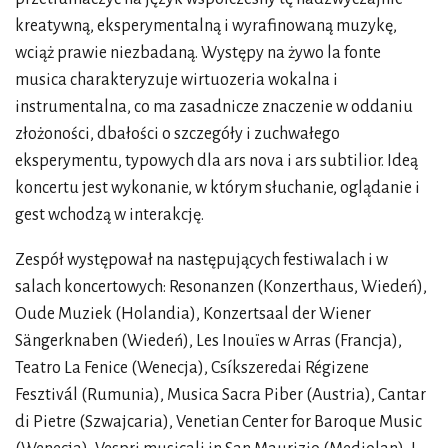
kreatywną, eksperymentalną i wyrafinowaną muzykę,
wciąż prawie niezbadaną. Występy na żywo la fonte
musica charakteryzuje wirtuozeria wokalna i
instrumentalna, co ma zasadnicze znaczenie w oddaniu
złożoności, dbałości o szczegóły i zuchwałego
eksperymentu, typowych dla ars nova i ars subtilior. Ideą
koncertu jest wykonanie, w którym słuchanie, oglądanie i
gest wchodzą w interakcję.
Zespół występował na następujących festiwalach i w
salach koncertowych: Resonanzen (Konzerthaus, Wiedeń),
Oude Muziek (Holandia), Konzertsaal der Wiener
Sängerknaben (Wiedeń), Les Inouïes w Arras (Francja),
Teatro La Fenice (Wenecja), Csíkszeredai Régizene
Fesztivál (Rumunia), Musica Sacra Piber (Austria), Cantar
di Pietre (Szwajcaria), Venetian Center for Baroque Music