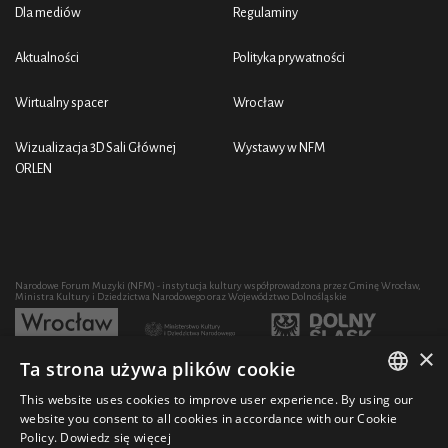
Dla mediów
Regulaminy
Aktualności
Polityka prywatności
Wirtualny spacer
Wrocław
Wizualizacja 3D Sali Głównej
Wystawy w NFM
ORLEN
Narodowe Forum Muzyki (NFM) - instytucja kultury współprowadzona przez Gminę Wrocław,
Ministra Kultury i Dziedzictwa Narodowego oraz Województwo Dolnośląskie
×
Ta strona używa plików cookie
Rozwój działalności artystycznej i edukacyjnej NFM poprzez zakup sprzętu współfinansowany
przez:
This website uses cookies to improve user experience. By using our
POLISH
website you consent to all cookies in accordance with our Cookie
Policy.
Dowiedz się więcej
ENGLISH