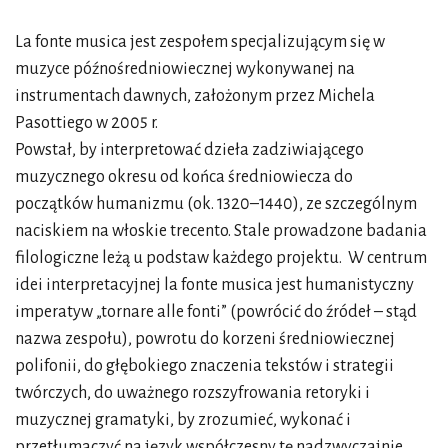
La fonte musica jest zespołem specjalizującym się w
muzyce późnośredniowiecznej wykonywanej na
instrumentach dawnych, założonym przez Michela
Pasottiego w 2005 r.
Powstał, by interpretować dzieła zadziwiającego
muzycznego okresu od końca średniowiecza do
początków humanizmu (ok. 1320–1440), ze szczególnym
naciskiem na włoskie trecento. Stale prowadzone badania
filologiczne leżą u podstaw każdego projektu. W centrum
idei interpretacyjnej la fonte musica jest humanistyczny
imperatyw „tornare alle fonti” (powrócić do źródeł – stąd
nazwa zespołu), powrotu do korzeni średniowiecznej
polifonii, do głębokiego znaczenia tekstów i strategii
twórczych, do uważnego rozszyfrowania retoryki i
muzycznej gramatyki, by zrozumieć, wykonać i
przetłumaczyć na język współczesny tę nadzwyczajnie