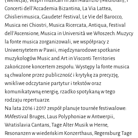
(Wenecja), Vespri musicali in San Maurizio (Mediolan), I
Concerti dell’Accademia Bizantina, La Via Lattea,
Ghislierimusica, Gaudete! Festival, Le Vie del Barocco,
Musica nei Chiostri, Musica Ricercata, Antiqua, Festival
dell’Ascensione, Musica in Università we Włoszech. Muzycy
la fonte musica zorganizowali, we współpracy z
Uniwersytetem w Pawii, międzynarodowe spotkanie
muzykologów Music and Art in Visconti Territories
zakończone koncertem zespołu. Występy la fonte musica
są chwalone przez publiczność i krytykę za precyzję,
wnikliwe odczytanie partytur i tekstów oraz
komunikatywną energię, rzadko spotykaną w tego
rodzaju repertuarze.
Na lata 2016 i 2017 zespół planuje tournée festiwalowe:
MAfestival Bruges, Laus Polyphoniae w Antwerpii,
Wratislavia Cantans, Tage Alter Musik w Herne,
Resonanzen w wiedeńskim Konzerthaus, Regensburg Tage