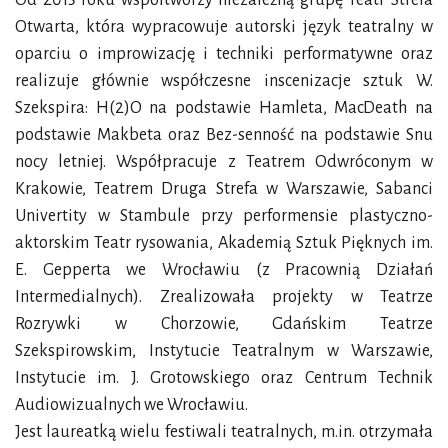
Od 2013 roku współtworzy niezależną grupę Teatr Strefa
Otwarta, która wypracowuje autorski język teatralny w
oparciu o improwizację i techniki performatywne oraz
realizuje głównie współczesne inscenizacje sztuk W.
Szekspira: H(2)O na podstawie Hamleta, MacDeath na
podstawie Makbeta oraz Bez-senność na podstawie Snu
nocy letniej. Współpracuje z Teatrem Odwróconym w
Krakowie, Teatrem Druga Strefa w Warszawie, Sabanci
Univertity w Stambule przy performensie plastyczno-
aktorskim Teatr rysowania, Akademią Sztuk Pięknych im.
E. Gepperta we Wrocławiu (z Pracownią Działań
Intermedialnych). Zrealizowała projekty w Teatrze
Rozrywki w Chorzowie, Gdańskim Teatrze
Szekspirowskim, Instytucie Teatralnym w Warszawie,
Instytucie im. J. Grotowskiego oraz Centrum Technik
Audiowizualnych we Wrocławiu.
Jest laureatką wielu festiwali teatralnych, m.in. otrzymała