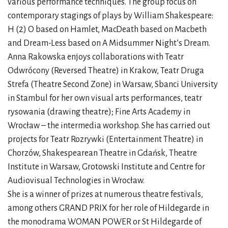
various performance techniques. The group focus on
contemporary stagings of plays by William Shakespeare:
H (2) O based on Hamlet, MacDeath based on Macbeth
and Dream-Less based on A Midsummer Night’s Dream.
Anna Rakowska enjoys collaborations with Teatr
Odwrócony (Reversed Theatre) in Krakow, Teatr Druga
Strefa (Theatre Second Zone) in Warsaw, Sbanci University
in Stambul for her own visual arts performances, teatr
rysowania (drawing theatre); Fine Arts Academy in
Wrocław – the intermedia workshop. She has carried out
projects for Teatr Rozrywki (Entertainment Theatre) in
Chorzów, Shakespearean Theatre in Gdańsk, Theatre
Institute in Warsaw, Grotowski Institute and Centre for
Audiovisual Technologies in Wrocław.
She is a winner of prizes at numerous theatre festivals,
among others GRAND PRIX for her role of Hildegarde in
the monodrama WOMAN POWER or St Hildegarde of