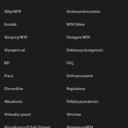
Sklep NFM
Archiwum koncertów
Kontakt
NFM Online
Wesprzyj NFM
Dostępne NFM
Wynajem sal
Deklaracja dostępności
BIP
FAQ
Praca
Dofinansowanie
Dla mediów
Regulaminy
Aktualności
Polityka prywatności
Wirtualny spacer
Wrocław
Wizualizacja 3D Sali Głównej
Wystawy w NFM