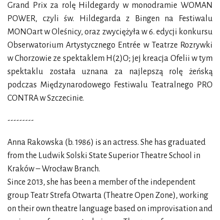
Grand Prix za rolę Hildegardy w monodramie WOMAN
POWER, czyli św. Hildegarda z Bingen na Festiwalu
MONOart w Oleśnicy, oraz zwyciężyła w 6. edycji konkursu
Obserwatorium Artystycznego Entrée w Teatrze Rozrywki
w Chorzowie ze spektaklem H(2)O; jej kreacja Ofelii w tym
spektaklu została uznana za najlepszą rolę żeńską
podczas Międzynarodowego Festiwalu Teatralnego PRO
CONTRA w Szczecinie.
---------
Anna Rakowska (b. 1986) is an actress. She has graduated
from the Ludwik Solski State Superior Theatre School in
Kraków – Wrocław Branch.
Since 2013, she has been a member of the independent
group Teatr Strefa Otwarta (Theatre Open Zone), working
on their own theatre language based on improvisation and