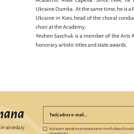
Academic Male Capella. Since 1984, he 
Ukraine Dumka. At the same time, he is a 
Ukraine in Kiev, head of the choral cond
choir at the Academy.
Yevhen Savchuk is a member of the Arts 
honorary artistic titles and state awards.
mana
ie sprzedaży
Wyrażam zgodę na przetwarzanie moich danych osob
prywatności