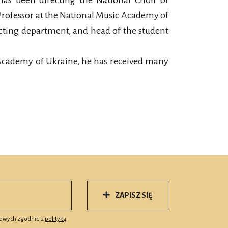
has been directing the National Choir of
Professor at the National Music Academy of
ucting department, and head of the student
Academy of Ukraine, he has received many
ZAPISZ SIĘ
owych zgodnie z
polityką