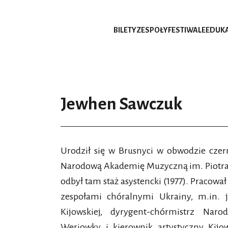
BILETY
ZESPOŁY
FESTIWALE
EDUK
Jewhen Sawczuk
Urodził się w Brusnyci w obwodzie czer
Narodową Akademię Muzyczną im. Piotra C
odbył tam staż asystencki (1977). Pracow
zespołami chóralnymi Ukrainy, m.in. 
Kijowskiej, dyrygent-chórmistrz Na
Weriowky i kierownik artystyczny Kijo