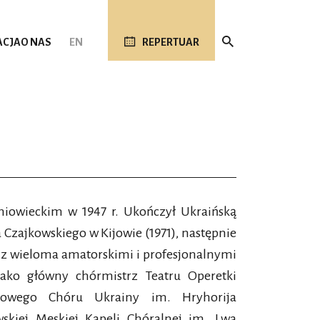
ACJA
O NAS
EN
REPERTUAR
niowieckim w 1947 r. Ukończył Ukraińską
zajkowskiego w Kijowie (1971), następnie
ał z wieloma amatorskimi i profesjonalnymi
jako główny chórmistrz Teatru Operetki
rodowego Chóru Ukrainy im. Hryhorija
wskiej Męskiej Kapeli Chóralnej im. Lwa