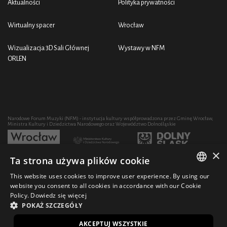
Aktualności
Polityka prywatności
Wirtualny spacer
Wrocław
Wizualizacja 3D Sali Głównej
Wystawy w NFM
ORLEN
Narodowe Forum Muzyki (NFM) - instytucja kultury współprowadzona przez Gminę Wrocław,
Ministra Kultury i Dziedzictwa Narodowego oraz Województwo Dolnośląskie
×
Ta strona używa plików cookie
Rozwój działalności artystycznej i edukacyjnej NFM poprzez zakup sprzętu współfinansowany
przez:
This website uses cookies to improve user experience. By using our
POLISH
website you consent to all cookies in accordance with our Cookie
Policy.
Dowiedz się więcej
ENGLISH
POKAŻ SZCZEGÓŁY
© 2021 Narodowe Forum Muzyki
Design Ficturo
EN
AKCEPTUJ WSZYSTKIE