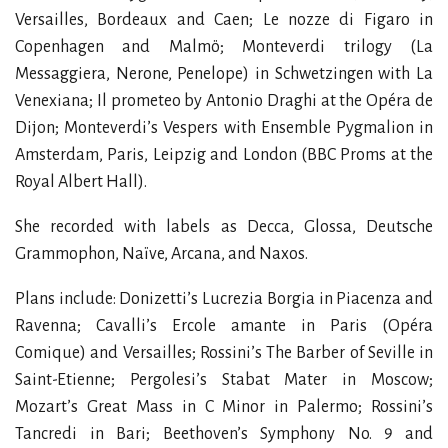
Versailles, Bordeaux and Caen; Le nozze di Figaro in
Copenhagen and Malmö; Monteverdi trilogy (La
Messaggiera, Nerone, Penelope) in Schwetzingen with La
Venexiana; Il prometeo by Antonio Draghi at the Opéra de
Dijon; Monteverdi’s Vespers with Ensemble Pygmalion in
Amsterdam, Paris, Leipzig and London (BBC Proms at the
Royal Albert Hall).
She recorded with labels as Decca, Glossa, Deutsche
Grammophon, Naïve, Arcana, and Naxos.
Plans include: Donizetti’s Lucrezia Borgia in Piacenza and
Ravenna; Cavalli’s Ercole amante in Paris (Opéra
Comique) and Versailles; Rossini’s The Barber of Seville in
Saint-Etienne; Pergolesi’s Stabat Mater in Moscow;
Mozart’s Great Mass in C Minor in Palermo; Rossini’s
Tancredi in Bari; Beethoven’s Symphony No. 9 and