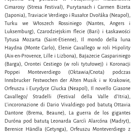
Cimarosy (Stresa Festival), Purytanach i Carmen Bizeta
(Japonia), Traviacie Verdiego i Rusałce Dvořáka (Neapol),
Turku we Włoszech Rossiniego (Nantes, Angers i
Luksemburg), Czarodziejskim flecie (Bari) i Łaskawości
Tytusa Mozarta (Saint-Etienne), Il mondo della luna
Haydna (Monte Carlo), Elenie Cavallego w roli Hipolity
(Aix-en-Provence, Lille i Lizbona), Bajazecie Gaspariniego
(Barga), Orontei Cestiego (w roli tytułowej) i Koronacji
Poppei Monteverdiego (Oktawia/Cnota) podczas
Innsbrucker Festwochen der Alten Musik i w Krakowie,
Orfeuszu i Eurydyce Glucka (Neapol), Il novello Giasone
Cavallego/ Stradelli (Festival della Valle d’Itria),
L’incoronazione di Dario Vivaldiego pod batutą Ottavia
Dantone (Brema, Beaune), La guerra de los gigantes
Duróna pod batutą Leonarda Garcíi Alarcóna (Madryt),
Berenice Händla (Getynga), Orfeuszu Monteverdiego z