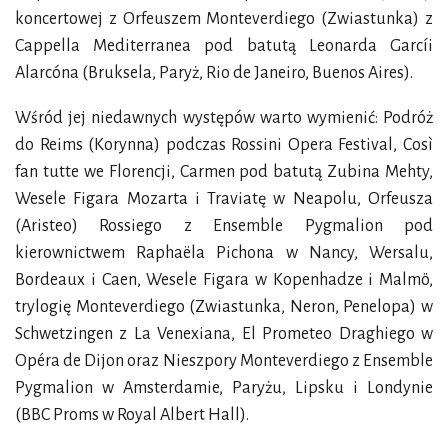
koncertowej z Orfeuszem Monteverdiego (Zwiastunka) z
Cappella Mediterranea pod batutą Leonarda Garcíi
Alarcóna (Bruksela, Paryż, Rio de Janeiro, Buenos Aires).
Wśród jej niedawnych występów warto wymienić: Podróż
do Reims (Korynna) podczas Rossini Opera Festival, Così
fan tutte we Florencji, Carmen pod batutą Zubina Mehty,
Wesele Figara Mozarta i Traviatę w Neapolu, Orfeusza
(Aristeo) Rossiego z Ensemble Pygmalion pod
kierownictwem Raphaëla Pichona w Nancy, Wersalu,
Bordeaux i Caen, Wesele Figara w Kopenhadze i Malmö,
trylogię Monteverdiego (Zwiastunka, Neron, Penelopa) w
Schwetzingen z La Venexiana, El Prometeo Draghiego w
Opéra de Dijon oraz Nieszpory Monteverdiego z Ensemble
Pygmalion w Amsterdamie, Paryżu, Lipsku i Londynie
(BBC Proms w Royal Albert Hall).