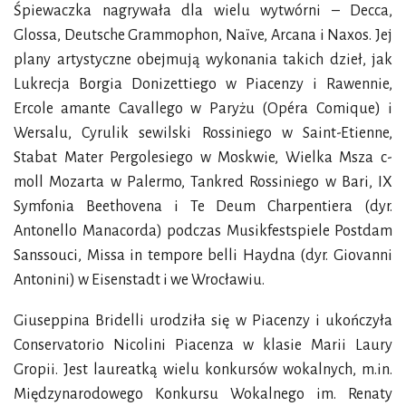
Śpiewaczka nagrywała dla wielu wytwórni – Decca,
Glossa, Deutsche Grammophon, Naïve, Arcana i Naxos. Jej
plany artystyczne obejmują wykonania takich dzieł, jak
Lukrecja Borgia Donizettiego w Piacenzy i Rawennie,
Ercole amante Cavallego w Paryżu (Opéra Comique) i
Wersalu, Cyrulik sewilski Rossiniego w Saint-Etienne,
Stabat Mater Pergolesiego w Moskwie, Wielka Msza c-
moll Mozarta w Palermo, Tankred Rossiniego w Bari, IX
Symfonia Beethovena i Te Deum Charpentiera (dyr.
Antonello Manacorda) podczas Musikfestspiele Postdam
Sanssouci, Missa in tempore belli Haydna (dyr. Giovanni
Antonini) w Eisenstadt i we Wrocławiu.
Giuseppina Bridelli urodziła się w Piacenzy i ukończyła
Conservatorio Nicolini Piacenza w klasie Marii Laury
Gropii. Jest laureatką wielu konkursów wokalnych, m.in.
Międzynarodowego Konkursu Wokalnego im. Renaty