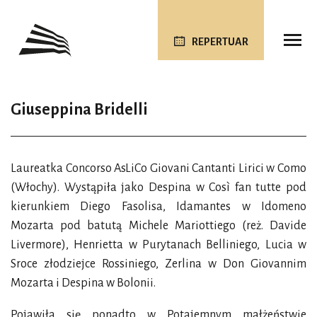
REPERTUAR
Giuseppina Bridelli
Laureatka Concorso AsLiCo Giovani Cantanti Lirici w Como
(Włochy). Wystąpiła jako Despina w Così fan tutte pod
kierunkiem Diego Fasolisa, Idamantes w Idomeno
Mozarta pod batutą Michele Mariottiego (reż. Davide
Livermore), Henrietta w Purytanach Belliniego, Lucia w
Sroce złodziejce Rossiniego, Zerlina w Don Giovannim
Mozarta i Despina w Bolonii.
Pojawiła się ponadto w Potajemnym małżeństwie