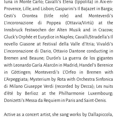
luna in Monte Carlo; Cavalli’s Elena (Ippolita) in Aix-en-
Provence, Lille, and Lisbon; Gasparini’s Il Bajazet in Barga;
Cesti’s Orontea (title role) and Monteverdi’s
L’incoronazione di Poppea (Ottavia/Virtù) at the
Innsbruck Festwochen der Alten Musik and in Cracow;
Gluck’s Orphée et Eurydice in Naples; Cavalli/Stradella’s Il
novello Giasone at Festival della Valle d’Itria; Vivaldi’s
L’incoronazione di Dario, Ottavio Dantone conducting in
Bremen and Beaune; Durón’s La guerra de los gigantes
with Leonardo Garía Alarcón in Madrid; Handel’s Berenice
in Göttingen; Monteverdi’s L’Orfeo in Bremen with
L’Arpeggiata; Mysterium by Rota with Orchestra Sinfonica
di Milano Giuseppe Verdi (recorded by Decca); Les nuits
d’été by Berlioz at the Philharmonie Luxembourg;
Donizetti’s Messa da Requiem in Paris and Saint-Denis.
Active as a concert artist, she sang works by Dallapiccola,