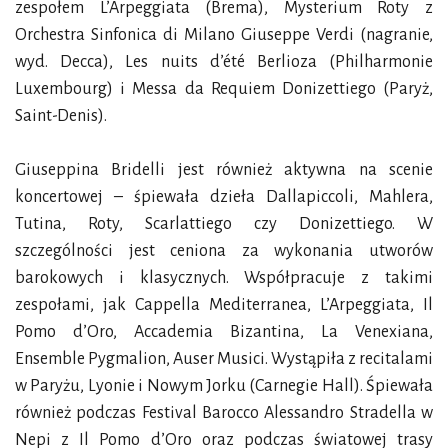
zespołem L’Arpeggiata (Brema), Mysterium Roty z
Orchestra Sinfonica di Milano Giuseppe Verdi (nagranie,
wyd. Decca), Les nuits d’été Berlioza (Philharmonie
Luxembourg) i Messa da Requiem Donizettiego (Paryż,
Saint-Denis).
Giuseppina Bridelli jest również aktywna na scenie
koncertowej – śpiewała dzieła Dallapiccoli, Mahlera,
Tutina, Roty, Scarlattiego czy Donizettiego. W
szczególności jest ceniona za wykonania utworów
barokowych i klasycznych. Współpracuje z takimi
zespołami, jak Cappella Mediterranea, L’Arpeggiata, Il
Pomo d’Oro, Accademia Bizantina, La Venexiana,
Ensemble Pygmalion, Auser Musici. Wystąpiła z recitalami
w Paryżu, Lyonie i Nowym Jorku (Carnegie Hall). Śpiewała
również podczas Festival Barocco Alessandro Stradella w
Nepi z Il Pomo d’Oro oraz podczas światowej trasy