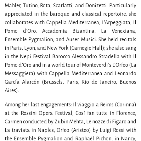
Mahler, Tutino, Rota, Scarlatti, and Donizetti. Particularly
appreciated in the baroque and classical repertoire, she
collaborates with Cappella Mediterranea, L’Arpeggiata, Il
Pomo d’Oro, Accademia Bizantina, La Venexiana,
Ensemble Pygmalion, and Auser Musici. She held recitals
in Paris, Lyon, and New York (Carnegie Hall); she also sang
in the Nepi Festival Barocco Alessandro Stradella with Il
Pomo d’Oro and in a world tour of Monteverdi’s L’Orfeo (La
Messaggiera) with Cappella Mediterranea and Leonardo
García Alarcón (Brussels, Paris, Rio de Janeiro, Buenos
Aires).
Among her last engagements: Il viaggio a Reims (Corinna)
at the Rossini Opera Festival; Così fan tutte in Florence;
Carmen conducted by Zubin Mehta, Le nozze di Figaro and
La traviata in Naples; Orfeo (Aristeo) by Luigi Rossi with
the Ensemble Pygmalion and Raphaël Pichon, in Nancy,