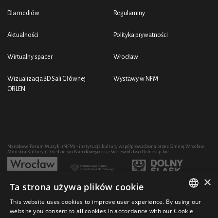
Dla mediów
Regulaminy
Aktualności
Polityka prywatności
Wirtualny spacer
Wrocław
Wizualizacja 3D Sali Głównej
Wystawy w NFM
ORLEN
Narodowe Forum Muzyki (NFM) - instytucja kultury współprowadzona przez Gminę Wrocław,
Ministra Kultury i Dziedzictwa Narodowego oraz Województwo Dolnośląskie
×
Ta strona używa plików cookie
Rozwój działalności artystycznej i edukacyjnej NFM poprzez zakup sprzętu współfinansowany
przez:
This website uses cookies to improve user experience. By using our
POLISH
website you consent to all cookies in accordance with our Cookie