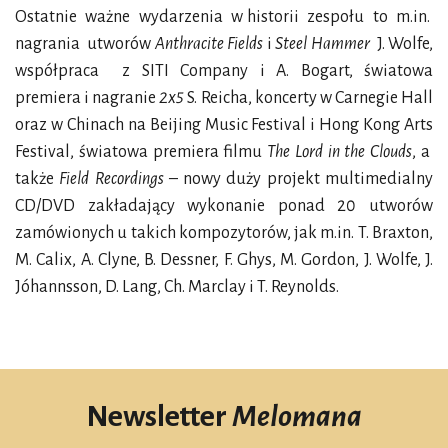
Ostatnie ważne wydarzenia w historii zespołu to m.in.
nagrania utworów
Anthracite Fields
i
Steel Hammer
J. Wolfe,
współpraca z SITI Company i A. Bogart, światowa
premiera i nagranie
2x5
S. Reicha, koncerty w Carnegie Hall
oraz w Chinach na Beijing Music Festival i Hong Kong Arts
Festival, światowa premiera filmu
The Lord in the Clouds
, a
także
Field Recordings
– nowy duży projekt multimedialny
CD/DVD zakładający wykonanie ponad 20 utworów
zamówionych u takich kompozytorów, jak m.in. T. Braxton,
M. Calix, A. Clyne, B. Dessner, F. Ghys, M. Gordon, J. Wolfe, J.
Jóhannsson, D. Lang, Ch. Marclay i T. Reynolds.
Newsletter
Melomana