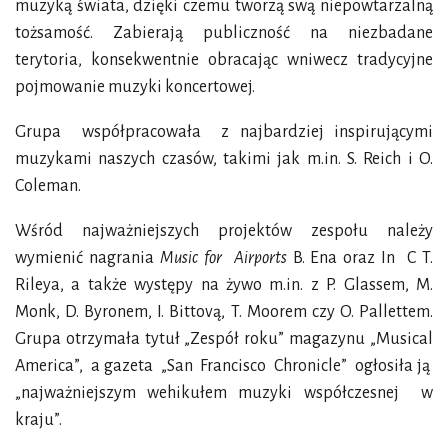
muzyką świata, dzięki czemu tworzą swą niepowtarzalną
tożsamość. Zabierają publiczność na niezbadane
terytoria, konsekwentnie obracając wniwecz tradycyjne
pojmowanie muzyki koncertowej.
Grupa współpracowała z najbardziej inspirującymi
muzykami naszych czasów, takimi jak m.in. S. Reich i O.
Coleman.
Wśród najważniejszych projektów zespołu należy
wymienić nagrania
Music for Airports
B. Ena oraz In C T.
Rileya, a także występy na żywo m.in. z P. Glassem, M.
Monk, D. Byronem, I. Bittovą, T. Moorem czy O. Pallettem.
Grupa otrzymała tytuł „Zespół roku” magazynu „Musical
America”, a gazeta „San Francisco Chronicle” ogłosiła ją
„najważniejszym wehikułem muzyki współczesnej w
kraju”.