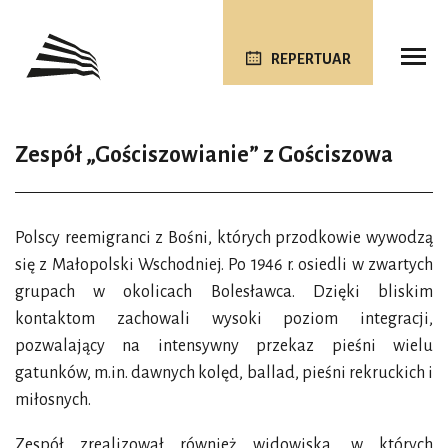
REPERTUAR
Zespół „Gościszowianie” z Gościszowa
Polscy reemigranci z Bośni, których przodkowie wywodzą
się z Małopolski Wschodniej. Po 1946 r. osiedli w zwartych
grupach w okolicach Bolesławca. Dzięki bliskim
kontaktom zachowali wysoki poziom integracji,
pozwalający na intensywny przekaz pieśni wielu
gatunków, m.in. dawnych kolęd, ballad, pieśni rekruckich i
miłosnych.
Zespół zrealizował również widowiska, w których