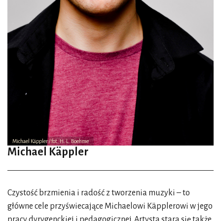
Michael Käppler / fot. H. L. Boehme
Michael Käppler
Czystość brzmienia i radość z tworzenia muzyki – to
główne cele przyświecające Michaelowi Käpplerowi w jego
pracy dyrygenckiej i pedagogicznej. Artysta stara się także