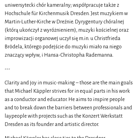
uniwersytecki chór kameralny; współpracuje także z
Hochschule für Kirchenmusik Dresden. Jest muzykiem w
Martin-Luther-Kirche w Dreźnie. Dyrygentury chóralnej
(którą ukończył z wyróżnieniem), muzyki kościelnej oraz
improwizacji organowej uczył się m.in. u Christfrieda
Brödela, którego podejście do muzyki miało na niego
znaczący wpływ, i Hansa-Christopha Rademanna.
---
Clarity and joy in music-making – those are the main goals
that Michael Käppler strives for in equal parts in his work
as a conductor and educator. He aims to inspire people
and to break down the barriers between professionals and
laypeople with projects such as the Konzert Werkstatt
Dresden as its founder and artistic director.