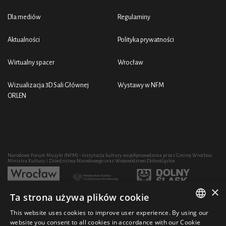
Dla mediów
Regulaminy
Aktualności
Polityka prywatności
Wirtualny spacer
Wrocław
Wizualizacja 3D Sali Głównej
Wystawy w NFM
ORLEN
Narodowe Forum Muzyki (NFM) - instytucja kultury współprowadzona przez Gminę Wrocław,
Ministra Kultury i Dziedzictwa Narodowego oraz Województwo Dolnośląskie
×
Ta strona używa plików cookie
Rozwój działalności artystycznej i edukacyjnej NFM poprzez zakup sprzętu współfinansowany
przez:
This website uses cookies to improve user experience. By using our
POLISH
website you consent to all cookies in accordance with our Cookie