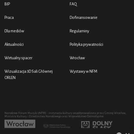
BIP
FAQ
Praca
Dofinansowanie
Dla mediów
Regulaminy
Aktualności
Polityka prywatności
Wirtualny spacer
Wrocław
Wizualizacja 3D Sali Głównej
Wystawy w NFM
ORLEN
Narodowe Forum Muzyki (NFM) - instytucja kultury współprowadzona przez Gminę Wrocław,
Ministra Kultury i Dziedzictwa Narodowego oraz Województwo Dolnośląskie