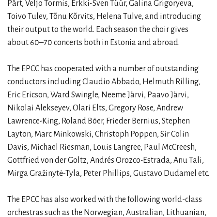
Pärt, Veljo Tormis, Erkki-Sven Tüür, Galina Grigoryeva,
Toivo Tulev, Tõnu Kõrvits, Helena Tulve, and introducing
their output to the world. Each season the choir gives
about 60–70 concerts both in Estonia and abroad.
The EPCC has cooperated with a number of outstanding
conductors including Claudio Abbado, Helmuth Rilling,
Eric Ericson, Ward Swingle, Neeme Järvi, Paavo Järvi,
Nikolai Alekseyev, Olari Elts, Gregory Rose, Andrew
Lawrence-King, Roland Böer, Frieder Bernius, Stephen
Layton, Marc Minkowski, Christoph Poppen, Sir Colin
Davis, Michael Riesman, Louis Langree, Paul McCreesh,
Gottfried von der Goltz, Andrés Orozco-Estrada, Anu Tali,
Mirga Gražinytė-Tyla, Peter Phillips, Gustavo Dudamel etc.
The EPCC has also worked with the following world-class
orchestras such as the Norwegian, Australian, Lithuanian,