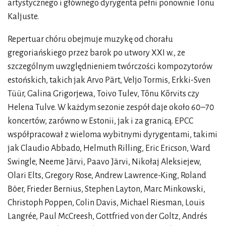
artystycznego i głównego dyrygenta pełni ponownie Tõnu
Kaljuste.
Repertuar chóru obejmuje muzykę od chorału
gregoriańskiego przez barok po utwory XXI w., ze
szczególnym uwzględnieniem twórczości kompozytorów
estońskich, takich jak Arvo Pärt, Veljo Tormis, Erkki-Sven
Tüür, Galina Grigorjewa, Toivo Tulev, Tõnu Kõrvits czy
Helena Tulve. W każdym sezonie zespół daje około 60–70
koncertów, zarówno w Estonii, jak i za granicą. EPCC
współpracował z wieloma wybitnymi dyrygentami, takimi
jak Claudio Abbado, Helmuth Rilling, Eric Ericson, Ward
Swingle, Neeme Järvi, Paavo Järvi, Nikołaj Aleksiejew,
Olari Elts, Gregory Rose, Andrew Lawrence-King, Roland
Böer, Frieder Bernius, Stephen Layton, Marc Minkowski,
Christoph Poppen, Colin Davis, Michael Riesman, Louis
Langrée, Paul McCreesh, Gottfried von der Goltz, Andrés