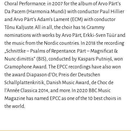
Choral Performance: in 2007 for the album of Arvo Pärt’s
Da Pacem (Harmonia Mundi) with conductor Paul Hillier
and Arvo Pärt’s Adam’s Lament (ECM) with conductor
Tõnu Kaljuste. All in all, the choir has 16 Grammy
nominations with works by Arvo Pärt, Erkki-Sven Tüür and
the music from the Nordic countries. In 2018 the recording
„Schnittke – Psalms of Repentance. Pärt – Magnificat &
Nunc dimittis” (BIS), conducted by Kaspars Putniņš, won
Gramophone Award. The EPCC recordings have also won
the award Diapason d’Or, Preis der Deutschen
Schallplattenkritik, Danish Music Award, de Choc de
l’Année Classica 2014, and more. In 2020 BBC Music
Magazine has named EPCC as one of the 10 best choirs in
the world.