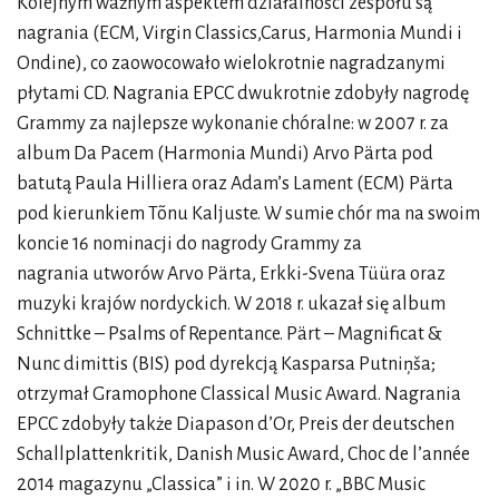
Kolejnym ważnym aspektem działalności zespołu są
nagrania (ECM, Virgin Classics,Carus, Harmonia Mundi i
Ondine), co zaowocowało wielokrotnie nagradzanymi
płytami CD. Nagrania EPCC dwukrotnie zdobyły nagrodę
Grammy za najlepsze wykonanie chóralne: w 2007 r. za
album Da Pacem (Harmonia Mundi) Arvo Pärta pod
batutą Paula Hilliera oraz Adam’s Lament (ECM) Pärta
pod kierunkiem Tõnu Kaljuste. W sumie chór ma na swoim
koncie 16 nominacji do nagrody Grammy za
nagrania utworów Arvo Pärta, Erkki-Svena Tüüra oraz
muzyki krajów nordyckich. W 2018 r. ukazał się album
Schnittke – Psalms of Repentance. Pärt – Magnificat &
Nunc dimittis (BIS) pod dyrekcją Kasparsa Putniņša;
otrzymał Gramophone Classical Music Award. Nagrania
EPCC zdobyły także Diapason d’Or, Preis der deutschen
Schallplattenkritik, Danish Music Award, Choc de l’année
2014 magazynu „Classica” i in. W 2020 r. „BBC Music