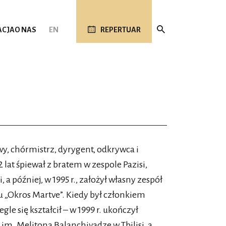
ACJA
O NAS
EN
REPERTUAR
wy, chórmistrz, dyrygent, odkrywca i
lat śpiewał z bratem w zespole Pazisi,
 a później, w 1995 r., założył własny zespół
lu „Okros Martve”. Kiedy był członkiem
gle się kształcił – w 1999 r. ukończył
m. Melitona Balanchivadze w Tbilisi, a