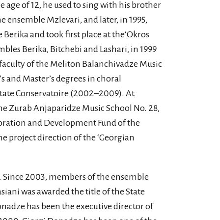
e age of 12, he used to sing with his brother
e ensemble Mzlevari, and later, in 1995,
erika and took first place at the‘Okros
mbles Berika, Bitchebi and Lashari, in 1999
faculty of the Meliton Balanchivadze Music
r’s and Master’s degrees in choral
 State Conservatoire (2002–2009). At
 the Zurab Anjaparidze Music School No. 28,
estoration and Development Fund of the
he project direction of the ‘Georgian
. Since 2003, members of the ensemble
ani was awarded the title of the State
nadze has been the executive director of