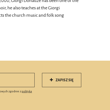
e 2000, Giorgi Donadze has been one of the
ir, he also teaches at the Giorgi
cts the church music and folk song
ZAPISZ SIĘ
owych zgodnie z
polityką