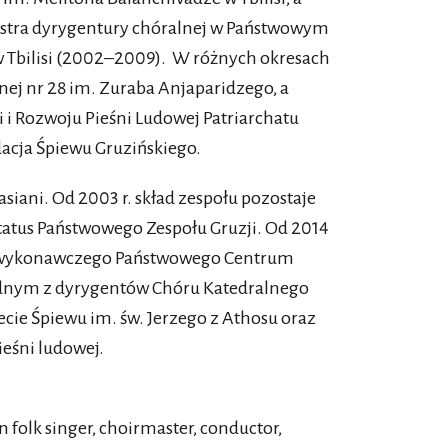
gistra dyrygentury chóralnej w Państwowym
w Tbilisi (2002–2009). W różnych okresach
nej nr 28 im. Zuraba Anjaparidzego, a
i i Rozwoju Pieśni Ludowej Patriarchatu
dacja Śpiewu Gruzińskiego.
siani. Od 2003 r. skład zespołu pozostaje
status Państwowego Zespołu Gruzji. Od 2014
ra wykonawczego Państwowego Centrum
t jednym z dyrygentów Chóru Katedralnego
ecie Śpiewu im. św. Jerzego z Athosu oraz
ieśni ludowej.
n folk singer, choirmaster, conductor,