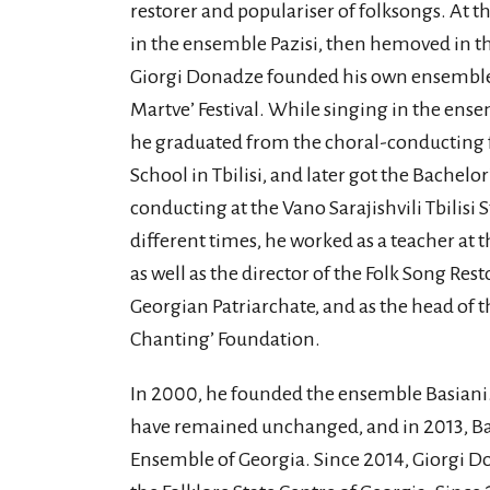
restorer and populariser of folksongs. At th
in the ensemble Pazisi, then hemoved in th
Giorgi Donadze founded his own ensemble B
Martve’ Festival. While singing in the ense
he graduated from the choral-conducting 
School in Tbilisi, and later got the Bachelo
conducting at the Vano Sarajishvili Tbilisi
different times, he worked as a teacher at
as well as the director of the Folk Song R
Georgian Patriarchate, and as the head of t
Chanting’ Foundation.
In 2000, he founded the ensemble Basiani
have remained unchanged, and in 2013, Basi
Ensemble of Georgia. Since 2014, Giorgi Do