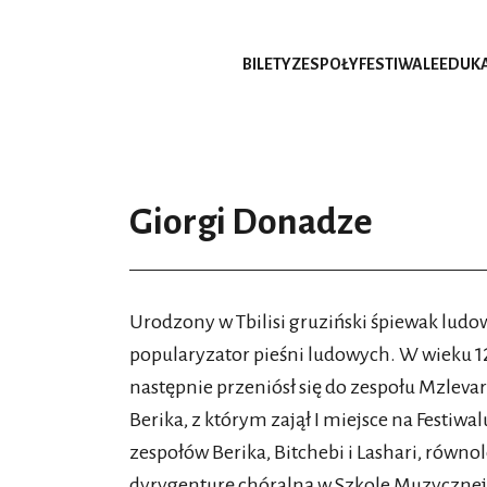
BILETY
ZESPOŁY
FESTIWALE
EDUK
Giorgi Donadze
Urodzony w Tbilisi gruziński śpiewak ludo
popularyzator pieśni ludowych. W wieku 12 
następnie przeniósł się do zespołu Mzlevari,
Berika, z którym zajął I miejsce na Festiwa
zespołów Berika, Bitchebi i Lashari, równole
dyrygenturę chóralną w Szkole Muzycznej i