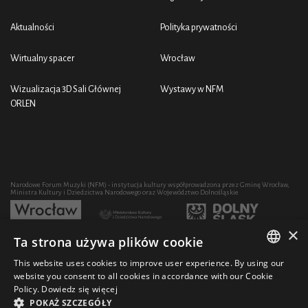
Aktualności
Polityka prywatności
Wirtualny spacer
Wrocław
Wizualizacja 3D Sali Głównej
Wystawy w NFM
ORLEN
Narodowe Forum Muzyki (NFM) - instytucja kultury współprowadzona przez Gminę Wrocław,
Ministra Kultury i Dziedzictwa Narodowego oraz Województwo Dolnośląskie
×
Ta strona używa plików cookie
Rozwój działalności artystycznej i edukacyjnej NFM poprzez zakup sprzętu współfinansowany
przez:
This website uses cookies to improve user experience. By using our
POLISH
website you consent to all cookies in accordance with our Cookie
Policy.
Dowiedz się więcej
ENGLISH
POKAŻ SZCZEGÓŁY