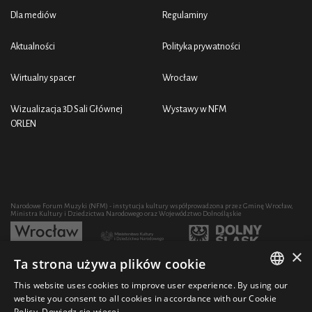
Dla mediów
Regulaminy
Aktualności
Polityka prywatności
Wirtualny spacer
Wrocław
Wizualizacja 3D Sali Głównej
Wystawy w NFM
ORLEN
Narodowe Forum Muzyki (NFM) - instytucja kultury współprowadzona przez Gminę Wrocław,
Ministra Kultury i Dziedzictwa Narodowego oraz Województwo Dolnośląskie
×
Ta strona używa plików cookie
Rozwój działalności artystycznej i edukacyjnej NFM poprzez zakup sprzętu współfinansowany
przez:
This website uses cookies to improve user experience. By using our
POLISH
website you consent to all cookies in accordance with our Cookie
Policy.
Dowiedz się więcej