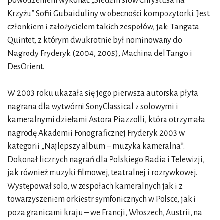
powodzeniem wykonać „Siedem słów Chrystusa na
Krzyżu” Sofii Gubaiduliny w obecności kompozytorki. Jest
członkiem i założycielem takich zespołów, jak: Tangata
Quintet, z którym dwukrotnie był nominowany do
Nagrody Fryderyk (2004, 2005), Machina del Tango i
DesOrient.
W 2003 roku ukazała się jego pierwsza autorska płyta
nagrana dla wytwórni SonyClassical z solowymi i
kameralnymi dziełami Astora Piazzolli, która otrzymała
nagrodę Akademii Fonograficznej Fryderyk 2003 w
kategorii „Najlepszy album – muzyka kameralna”.
Dokonał licznych nagrań dla Polskiego Radia i Telewizji,
jak również muzyki filmowej, teatralnej i rozrywkowej.
Występował solo, w zespołach kameralnych jak i z
towarzyszeniem orkiestr symfonicznych w Polsce, jak i
poza granicami kraju – we Francji, Włoszech, Austrii, na