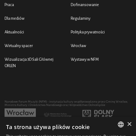
Praca
Dofinansowanie
Dla mediów
Regulaminy
Aktualności
Polityka prywatności
Wirtualny spacer
Wrocław
Wizualizacja 3D Sali Głównej
Wystawy w NFM
ORLEN
Narodowe Forum Muzyki (NFM) - instytucja kultury współprowadzona przez Gminę Wrocław,
Ministra Kultury i Dziedzictwa Narodowego oraz Województwo Dolnośląskie
×
Ta strona używa plików cookie
Rozwój działalności artystycznej i edukacyjnej NFM poprzez zakup sprzętu współfinansowany
przez: