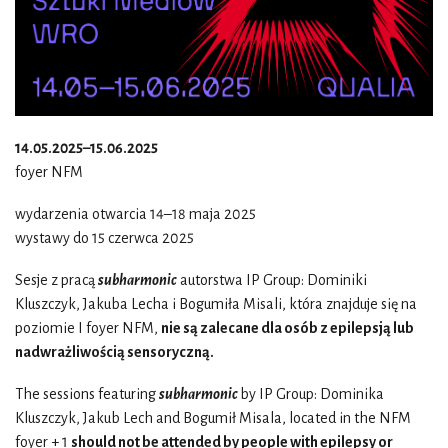
14.05.2025–15.06.2025
foyer NFM
wydarzenia otwarcia 14–18 maja 2025
wystawy do 15 czerwca 2025
Sesje z pracą
subharmonic
autorstwa IP Group: Dominiki
Kluszczyk, Jakuba Lecha i Bogumiła Misali, która znajduje się na
poziomie I foyer NFM,
nie są zalecane dla osób z epilepsją lub
nadwrażliwością sensoryczną.
The sessions featuring
subharmonic
by IP Group: Dominika
Kluszczyk, Jakub Lech and Bogumił Misala, located in the NFM
foyer + 1
should not be attended by people with epilepsy or