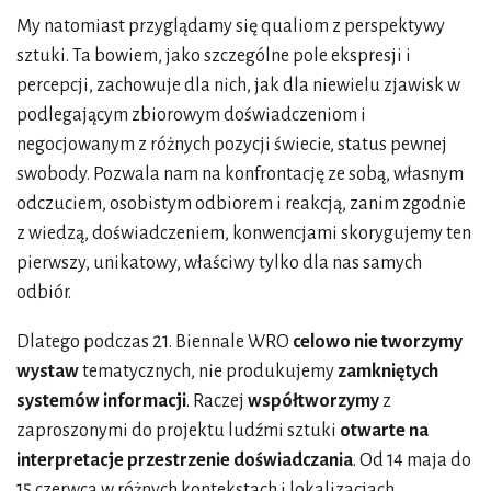
My natomiast przyglądamy się qualiom z perspektywy
sztuki. Ta bowiem, jako szczególne pole ekspresji i
percepcji, zachowuje dla nich, jak dla niewielu zjawisk w
podlegającym zbiorowym doświadczeniom i
negocjowanym z różnych pozycji świecie, status pewnej
swobody. Pozwala nam na konfrontację ze sobą, własnym
odczuciem, osobistym odbiorem i reakcją, zanim zgodnie
z wiedzą, doświadczeniem, konwencjami skorygujemy ten
pierwszy, unikatowy, właściwy tylko dla nas samych
odbiór.
Dlatego podczas 21. Biennale WRO
celowo nie tworzymy
wystaw
tematycznych, nie produkujemy
zamkniętych
systemów informacji
. Raczej
współtworzymy
z
zaproszonymi do projektu ludźmi sztuki
otwarte na
interpretacje przestrzenie doświadczania
. Od 14 maja do
15 czerwca w różnych kontekstach i lokalizacjach