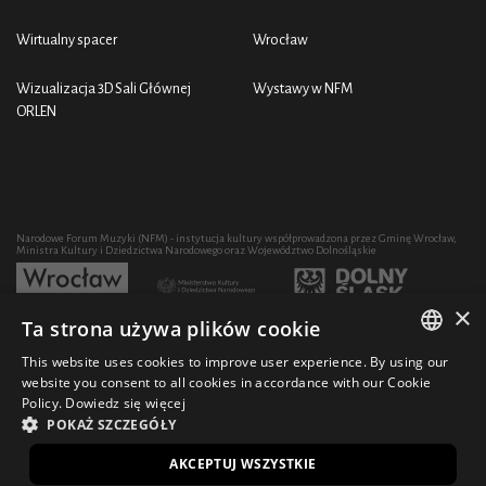
Wirtualny spacer
Wrocław
Wizualizacja 3D Sali Głównej
Wystawy w NFM
ORLEN
Narodowe Forum Muzyki (NFM) - instytucja kultury współprowadzona przez Gminę Wrocław,
Ministra Kultury i Dziedzictwa Narodowego oraz Województwo Dolnośląskie
×
Ta strona używa plików cookie
Rozwój działalności artystycznej i edukacyjnej NFM poprzez zakup sprzętu współfinansowany
przez:
This website uses cookies to improve user experience. By using our
POLISH
website you consent to all cookies in accordance with our Cookie
Policy.
Dowiedz się więcej
ENGLISH
POKAŻ SZCZEGÓŁY
© 2021 Narodowe Forum Muzyki
Design Ficturo
EN
AKCEPTUJ WSZYSTKIE