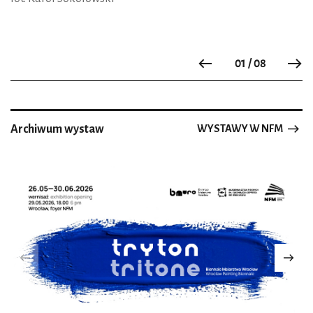
01 / 08
Previous
N
Archiwum wystaw
WYSTAWY W NFM