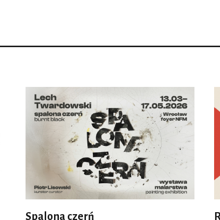
Spalona czerń
R