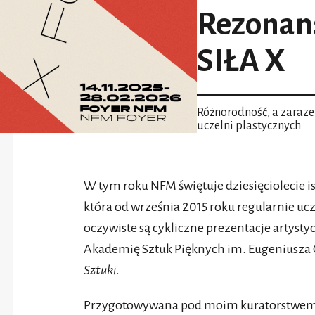
Rezonans
SIŁA X
Różnorodność, a zaraz
uczelni plastycznych
W tym roku NFM świętuje dziesięciolecie is
która od września 2015 roku regularnie u
oczywiste są cykliczne prezentacje artys
Akademię Sztuk Pięknych im. Eugeniusza
Sztuki
.
Przygotowywana pod moim kuratorstwem X