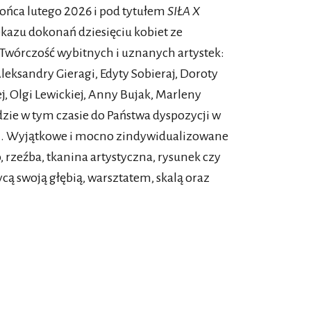
końca lutego 2026 i pod tytułem
SIŁA X
azu dokonań dziesięciu kobiet ze
 Twórczość wybitnych i uznanych artystek:
eksandry Gieragi, Edyty Sobieraj, Doroty
, Olgi Lewickiej, Anny Bujak, Marleny
ie w tym czasie do Państwa dyspozycji w
M. Wyjątkowe i mocno zindywidualizowane
o, rzeźba, tkanina artystyczna, rysunek czy
cą swoją głębią, warsztatem, skalą oraz