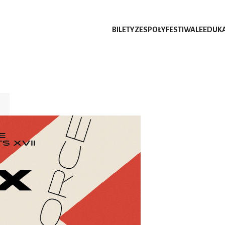
BILETY
ZESPOŁY
FESTIWALE
EDUK