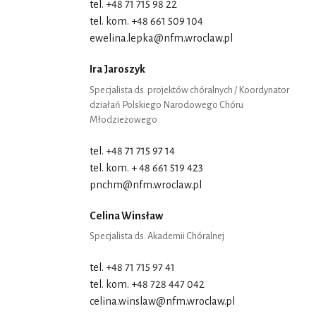
tel. +48 71 715 98 22
tel. kom. +48 661 509 104
ewelina.lepka@nfm.wroclaw.pl
Ira Jaroszyk
Specjalista ds. projektów chóralnych / Koordynator
działań Polskiego Narodowego Chóru
Młodzieżowego
tel. +48 71 715 97 14
tel. kom. + 48 661 519 423
pnchm@nfm.wroclaw.pl
Celina Winsław
Specjalista ds. Akademii Chóralnej
tel. +48 71 715 97 41
tel. kom. +48 728 447 042
celina.winslaw@nfm.wroclaw.pl