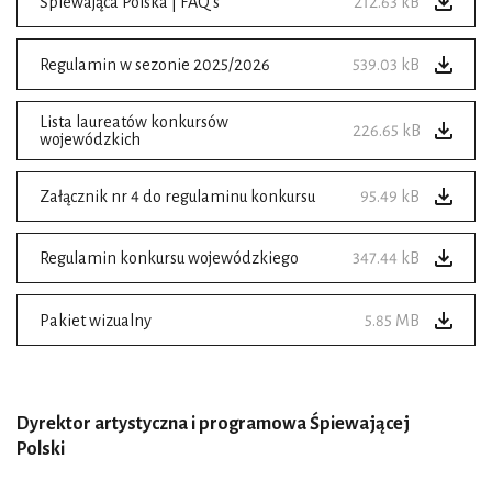
Śpiewająca Polska | FAQ's
212.63 kB
Regulamin w sezonie 2025/2026
539.03 kB
Lista laureatów konkursów
226.65 kB
wojewódzkich
Załącznik nr 4 do regulaminu konkursu
95.49 kB
Regulamin konkursu wojewódzkiego
347.44 kB
Pakiet wizualny
5.85 MB
Dyrektor artystyczna i programowa Śpiewającej
Polski