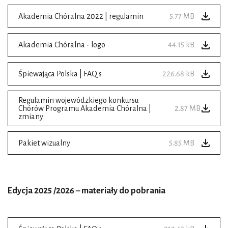
Akademia Chóralna 2022 | regulamin
5.77 MB
Akademia Chóralna - logo
44.15 kB
Śpiewająca Polska | FAQ's
226.68 kB
Regulamin wojewódzkiego konkursu
Chórów Programu Akademia Chóralna |
2.87 MB
zmiany
Pakiet wizualny
5.85 MB
Edycja 2025 /2026 – materiały do pobrania