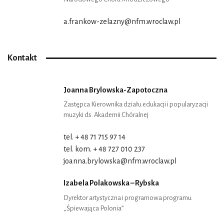
a.frankow-zelazny@nfm.wroclaw.pl
Kontakt
Joanna Brylowska-Zapotoczna
Zastępca Kierownika działu edukacji i popularyzacji
muzyki ds. Akademii Chóralnej
tel. + 48 71 715 97 14
tel. kom. + 48 727 010 237
joanna.brylowska@nfm.wroclaw.pl
Izabela Polakowska – Rybska
Dyrektor artystyczna i programowa programu
„Śpiewająca Polonia”