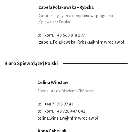
Izabela Polakowska – Rybska
Dyrektor artystyczna i programowa programu
„Śpiewająca Polska”
tel. kom. +48 668 818 297
Izabela.Polakowska-Rybska@nfm.wroclaw.pl
Biuro Śpiewającej Polski
Celina Winsław
Specjalista ds. Akademii Chóralnej
tel. +48 71 715 97 41
tel. kom. +48 728 447 042
celina.winslaw@nfm.wroclaw.pl
Anna Gabryluk