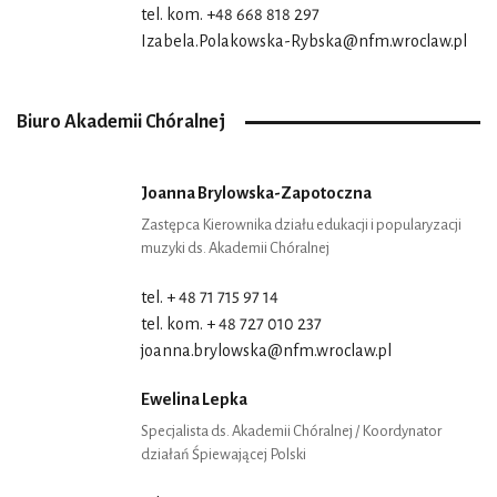
tel. kom. +48 668 818 297
Izabela.Polakowska-Rybska@nfm.wroclaw.pl
Biuro Akademii Chóralnej
Joanna Brylowska-Zapotoczna
Zastępca Kierownika działu edukacji i popularyzacji
muzyki ds. Akademii Chóralnej
tel. + 48 71 715 97 14
tel. kom. + 48 727 010 237
joanna.brylowska@nfm.wroclaw.pl
Ewelina Lepka
Specjalista ds. Akademii Chóralnej / Koordynator
działań Śpiewającej Polski