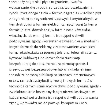
sprzedaży nagrania i płyt z nagraniem utworów •
wytwarzanie, dystrybucja, sprzedaż, wprowadzanie na
rynek utrwalonego dzieła w formie nagrania i wszelkich płyt
z nagraniem bez ograniczeń czasowych i terytorialnych, w
tym dystrybucji w formie elektronicznej/cyfrowej (w tym w
formie „digital downloads“, w formie nośników audio-
wizualnych, lub w innej formie istniejącej w chwili
podpisywania zgody, • korzystanie z wizerunku w mediach i
innych formach do reklamy, z zastosowaniem wszelkich
form, • eksploatacja za pomocą telefonu, telewizji, satelity,
łączności kablowej albo innych form transmisji
bezpośredniej do konsumenta, za pomocą łączności
przewodowej, bezprzewodowej lub w jakikolwiek inny
sposób, za pomocą publikacji na stronach internetowych
oraz w ramach dystrybucji cyfrowej i nowych formatów
technologicznych istniejących w chwili podpisywania zgody, •
zwielokrotnianie bez żadnych ograniczeń ilościowych, w
każdej możliwej technice istniejącej w chwili podpisywania
zgody, wprowadzanie do pamięci komputera i sieci