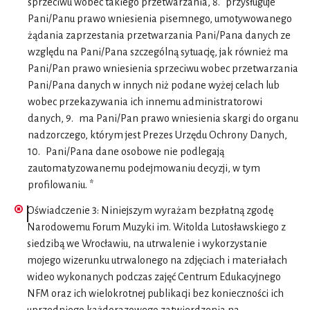
sprzeciwu wobec takiego przetwarzania, 8. przysługuje
Pani/Panu prawo wniesienia pisemnego, umotywowanego
żądania zaprzestania przetwarzania Pani/Pana danych ze
względu na Pani/Pana szczególną sytuację, jak również ma
Pani/Pan prawo wniesienia sprzeciwu wobec przetwarzania
Pani/Pana danych w innych niż podane wyżej celach lub
wobec przekazywania ich innemu administratorowi
danych, 9. ma Pani/Pan prawo wniesienia skargi do organu
nadzorczego, którym jest Prezes Urzędu Ochrony Danych,
10. Pani/Pana dane osobowe nie podlegają
zautomatyzowanemu podejmowaniu decyzji, w tym
profilowaniu. *
Oświadczenie 3: Niniejszym wyrażam bezpłatną zgodę
Narodowemu Forum Muzyki im. Witolda Lutosławskiego z
siedzibą we Wrocławiu, na utrwalenie i wykorzystanie
mojego wizerunku utrwalonego na zdjęciach i materiałach
wideo wykonanych podczas zajęć Centrum Edukacyjnego
NFM oraz ich wielokrotnej publikacji bez konieczności ich