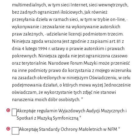
multimedialnych, w tym sieci Internet, sieci wewnętrznych,
bez żadnych ograniczeń ilościowych, jak również
przesyłania dzieła w ramach sieci, w tym w trybie on-line, •
wykonywanie i zezwalanie na wykonywanie autorskich
praw zależnych, • udzielanie licencji podmiotom trzecim.
Niniejsza zgoda wrażona jest zgodnie z zapisami art. 81 z
dnia 4 lutego 1994 r. ustawy o prawie autorskim i prawach
pokrewnych. Niniejsza zgoda nie jest ograniczona czasowo
oraz terytorialnie. Narodowe Forum Muzyki może przenieść
na inne podmioty prawo do korzystania z mojego wizerunku
na zasadach określonych w niniejszym Oświadczeniu, w celu
podejmowania działań, o których mowa wyżej. Jednocześnie
oświadczam, że wykorzystanie tych zdjęć nie stanowi
naruszenia moich dóbr osobistych. *
Akceptuje
regulamin
Wyjazdowych Audycji Muzycznych i
Spotkań z Muzyką Symfoniczną *
Akceptuję
Standardy Ochrony Małoletnich
w NFM *