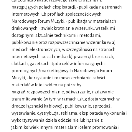
uprzedniego każdorazowego zatwierdzenia na
następujących polach eksploatacji: • publikacja na stronach
internetowych lub profilach społecznościowych
Narodowego Forum Muzyki, • publikacja w materiałach
drukowanych, • zwielokrotnianie wizerunku wszelkimi
dostępnymi aktualnie technikami i metodami,
publikowanie oraz rozpowszechnianie wizerunku w: a)
mediach elektronicznych, w szczególności na stronach
internetowych i social media; b) prasie; c) broszurach,
ulotkach, gazetkach itp.do celów informacyjnych i
promocyjnych/marketingowych Narodowego Forum
Muzyki, • korzystanie i rozpowszechnianie całości
materiałów foto i wideo na potrzeby
nagrań,rozpowszechnianie, odtwarzanie, nadawanie,
transmitowanie (w tym w ramach usług dostarczanych w
drodze łączności kablowej), publikowanie, sprzedaż,
wystawianie, dystrybucja, reklama, eksploatacja wykonania i
wykorzystywania dzieła oddzielnie lub łącznie z
jakimikolwiek innymi materiałami celem promowania i