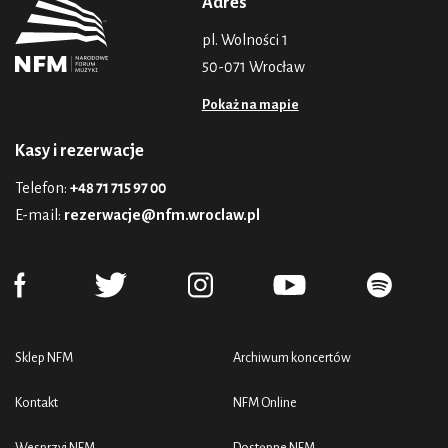
Adres
pl. Wolności 1
50-071 Wrocław
Pokaż na mapie
Kasy i rezerwacje
Telefon:
+48 71 715 97 00
E-mail:
rezerwacje@nfm.wroclaw.pl
Sklep NFM
Archiwum koncertów
Kontakt
NFM Online
Wesprzyj NFM
Dostępne NFM