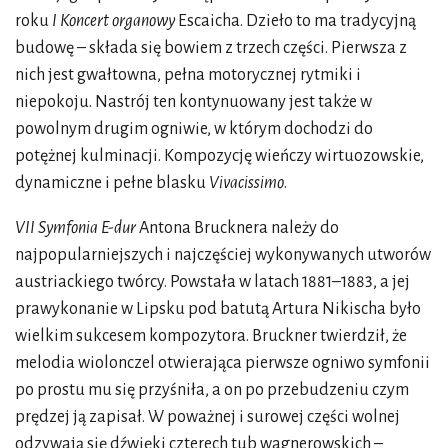
roku
I Koncert organowy
Escaicha. Dzieło to ma tradycyjną
budowę – składa się bowiem z trzech części. Pierwsza z
nich jest gwałtowna, pełna motorycznej rytmiki i
niepokoju. Nastrój ten kontynuowany jest także w
powolnym drugim ogniwie, w którym dochodzi do
potężnej kulminacji. Kompozycję wieńczy wirtuozowskie,
dynamiczne i pełne blasku
Vivacissimo
.
VII Symfonia E-dur
Antona Brucknera należy do
najpopularniejszych i najczęściej wykonywanych utworów
austriackiego twórcy. Powstała w latach 1881–1883, a jej
prawykonanie w Lipsku pod batutą Artura Nikischa było
wielkim sukcesem kompozytora. Bruckner twierdził, że
melodia wiolonczel otwierająca pierwsze ogniwo symfonii
po prostu mu się przyśniła, a on po przebudzeniu czym
prędzej ją zapisał. W poważnej i surowej części wolnej
odzywają się dźwięki czterech tub wagnerowskich –