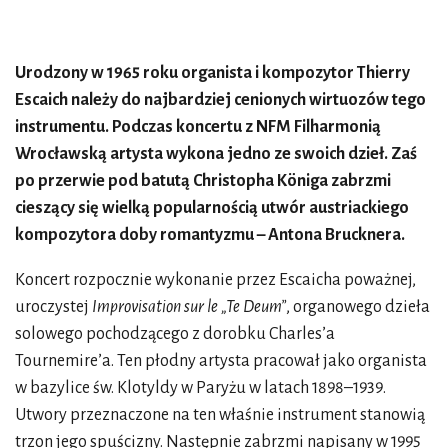
Urodzony w 1965 roku organista i kompozytor Thierry
Escaich należy do najbardziej cenionych wirtuozów tego
instrumentu. Podczas koncertu z NFM Filharmonią
Wrocławską artysta wykona jedno ze swoich dzieł. Zaś
po przerwie pod batutą Christopha Königa zabrzmi
cieszący się wielką popularnością utwór austriackiego
kompozytora doby romantyzmu – Antona Brucknera.
Koncert rozpocznie wykonanie przez Escaicha poważnej,
uroczystej
Improvisation sur le „Te Deum”
, organowego dzieła
solowego pochodzącego z dorobku Charles’a
Tournemire’a. Ten płodny artysta pracował jako organista
w bazylice św. Klotyldy w Paryżu w latach 1898–1939.
Utwory przeznaczone na ten właśnie instrument stanowią
trzon jego spuścizny. Następnie zabrzmi napisany w 1995