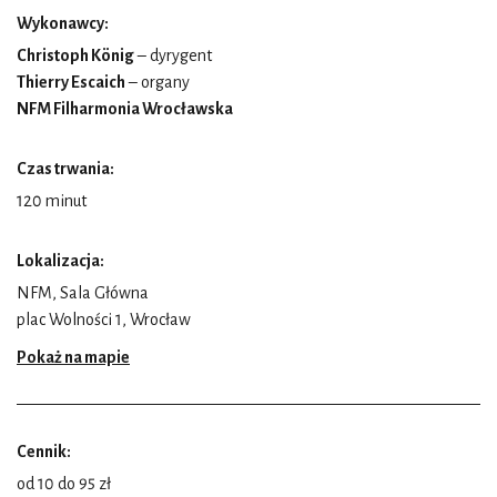
Wykonawcy:
Christoph König
– dyrygent
Thierry Escaich
– organy
NFM Filharmonia Wrocławska
Czas trwania:
120 minut
Lokalizacja:
NFM, Sala Główna
plac Wolności 1, Wrocław
Pokaż na mapie
Cennik:
od 10 do 95 zł