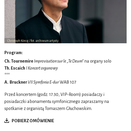
Christoph König / fot. archiwum artysty
Program:
Ch. Tournemire
Improvisation sur le „Te Deum”
na organy solo
Th. Escaich
I Koncert organowy
***
A. Bruckner
VII Symfonia E-dur
WAB 107
Przed koncertem (godz. 17.30, VIP-Room) posiadaczy i
posiadaczki abonamentu symfonicznego zapraszamy na
spotkanie z organistą Tomaszem Głuchowskim.
POBIERZ OMÓWIENIE